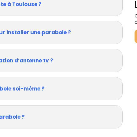
ste à Toulouse ?
Q
c
ur installer une parabole ?
ation d’antenne tv ?
rabole soi-même ?
arabole ?