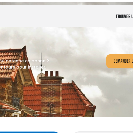
TROUVER 
 ou antenne en panne ?
DEMANDER U
tours pour installer,