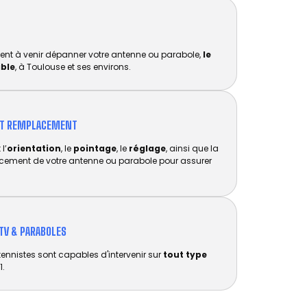
ent à venir dépanner votre antenne ou parabole,
le
ible
, à Toulouse et ses environs.
ET REMPLACEMENT​
l’
orientation
, le
pointage
, le
réglage
, ainsi que la
acement de votre antenne ou parabole pour assurer
TV & PARABOLES
tennistes sont capables d'intervenir sur
tout type
1.