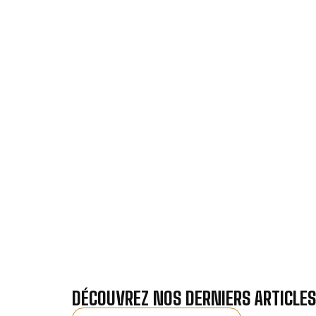
VOTRE IN
Nos antennistes vous f
Recevez gra
DÉCOUVREZ NOS DERNIERS ARTICLES