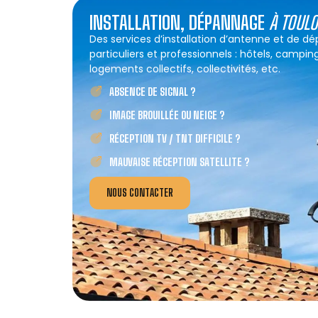
INSTALLATION, DÉPANNAGE
À TOUL
Des services d’installation d’antenne et de 
particuliers et professionnels : hôtels, campin
logements collectifs, collectivités, etc.
ABSENCE DE SIGNAL ?
IMAGE BROUILLÉE OU NEIGE ?
RÉCEPTION TV / TNT DIFFICILE ?
MAUVAISE RÉCEPTION SATELLITE ?
NOUS CONTACTER