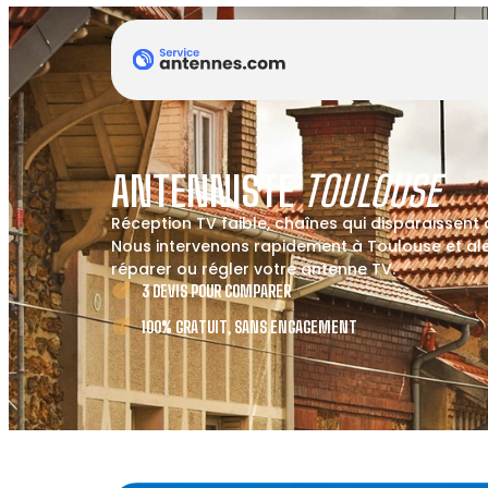
ANTENNISTE
TOULOUSE
Réception TV faible, chaînes qui disparaissent
Nous intervenons rapidement à Toulouse et alen
réparer ou régler votre antenne TV.
3 DEVIS POUR COMPARER
100% GRATUIT, SANS ENGAGEMENT