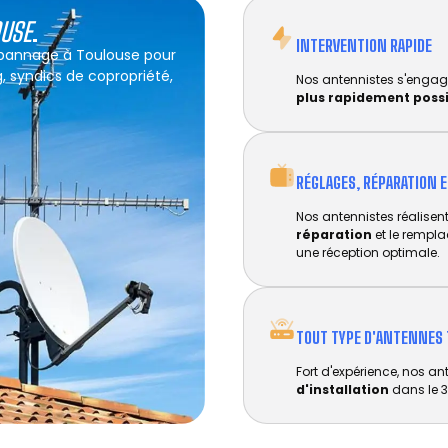
OUSE
.
INTERVENTION RAPIDE
dépannage à Toulouse pour
g, syndics de copropriété,
Nos antennistes s'engag
plus rapidement poss
RÉGLAGES, RÉPARATION 
Nos antennistes réalisent 
réparation
et le rempl
une réception optimale.
TOUT TYPE D'ANTENNES 
Fort d'expérience, nos an
d'installation
dans le 3