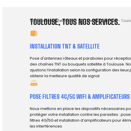
TOULOUSE, TOUS NOS SERVICES.
Installation antenne TV
-
(31) Haute-Garonne
-
Toulo
INSTALLATION TNT & SATELLITE
Pose d'antennes râteaux et paraboles pour réceptio
des chaînes TNT ou bouquets satellite à Toulouse. N
ajustons l’installation selon la configuration des lieux
obtenir la meilleure qualité de signal.
POSE FILTRES 4G/5G WIFI & AMPLIFICATEURS
Nous mettons en place les dispositifs nécessaires po
protéger votre installation contre les parasites : pos
filtres 4G/5G et installation d’amplificateurs pour élim
les interférences.