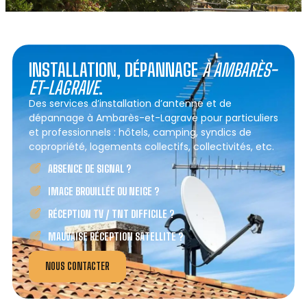
INSTALLATION, DÉPANNAGE
À AMBARÈS-
ET-LAGRAVE
.
Des services d’installation d’antenne et de
dépannage à Ambarès-et-Lagrave pour particuliers
et professionnels : hôtels, camping, syndics de
copropriété, logements collectifs, collectivités, etc.
ABSENCE DE SIGNAL ?
IMAGE BROUILLÉE OU NEIGE ?
RÉCEPTION TV / TNT DIFFICILE ?
MAUVAISE RÉCEPTION SATELLITE ?
NOUS CONTACTER