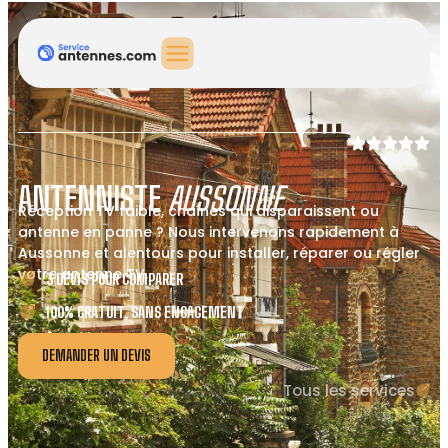
ANTENNISTE
AUSSONNE
Réception TV faible, chaînes qui disparaissent ou
antenne en panne ? Nous intervenons rapidement à
Aussonne et alentours pour installer, réparer ou régler
votre antenne TV.
3 DEVIS POUR COMPARER
100% GRATUIT, SANS ENGAGEMENT
DEMANDER UN DEVIS
Tous les services