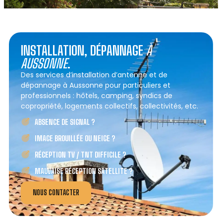
INSTALLATION, DÉPANNAGE
À
AUSSONNE
.
Des services d’installation d’antenne et de
dépannage à Aussonne pour particuliers et
professionnels : hôtels, camping, syndics de
copropriété, logements collectifs, collectivités, etc.
ABSENCE DE SIGNAL ?
IMAGE BROUILLÉE OU NEIGE ?
RÉCEPTION TV / TNT DIFFICILE ?
MAUVAISE RÉCEPTION SATELLITE ?
NOUS CONTACTER