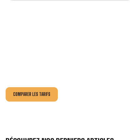
VOTRE INSTALLATION ET DÉPANNAGE AU
MEILLEUR PRIX À AUSSONNE.
Nos antennistes vous fournissent
un devis au tarif le
plus juste
, selon la nature de la panne ou de l’installation.
Recevez gratuitement
3 devis pour comparer
et
effectuez vos travaux aux meilleur prix.
COMPARER LES TARIFS