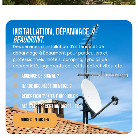
INSTALLATION, DÉPANNAGE
À
BEAUMONT
.
Des services d’installation d’antenne et de
dépannage à Beaumont pour particuliers et
professionnels : hôtels, camping, syndics de
copropriété, logements collectifs, collectivités, etc.
ABSENCE DE SIGNAL ?
IMAGE BROUILLÉE OU NEIGE ?
RÉCEPTION TV / TNT DIFFICILE ?
MAUVAISE RÉCEPTION SATELLITE ?
NOUS CONTACTER