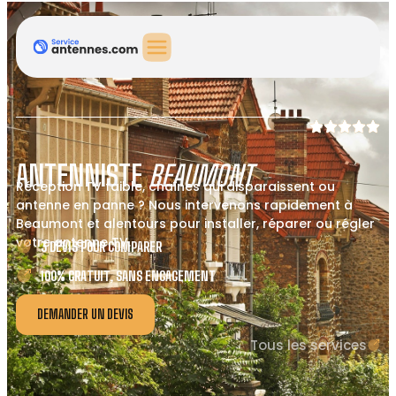
ANTENNISTE
BEAUMONT
Réception TV faible, chaînes qui disparaissent ou
antenne en panne ? Nous intervenons rapidement à
Beaumont et alentours pour installer, réparer ou régler
votre antenne TV.
3 DEVIS POUR COMPARER
100% GRATUIT, SANS ENGAGEMENT
DEMANDER UN DEVIS
Tous les services