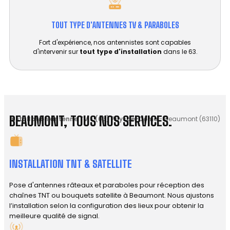
TOUT TYPE D'ANTENNES TV & PARABOLES
Fort d'expérience, nos antennistes sont capables
d'intervenir sur
tout type d'installation
dans le 63.
BEAUMONT, TOUS NOS SERVICES.
Installation antenne TV
-
(63) Puy-de-Dôme
-
Beaumont (63110)
INSTALLATION TNT & SATELLITE
Pose d'antennes râteaux et paraboles pour réception des
chaînes TNT ou bouquets satellite à Beaumont. Nous ajustons
l’installation selon la configuration des lieux pour obtenir la
meilleure qualité de signal.