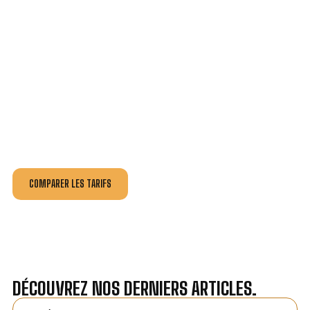
VOTRE INSTALLATION ET DÉPANNAGE AU
MEILLEUR PRIX À BEAUMONT.
Nos antennistes vous fournissent
un devis au tarif le
plus juste
, selon la nature de la panne ou de l’installation.
Recevez gratuitement
3 devis pour comparer
et
effectuez vos travaux aux meilleur prix.
COMPARER LES TARIFS
DÉCOUVREZ NOS DERNIERS ARTICLES.