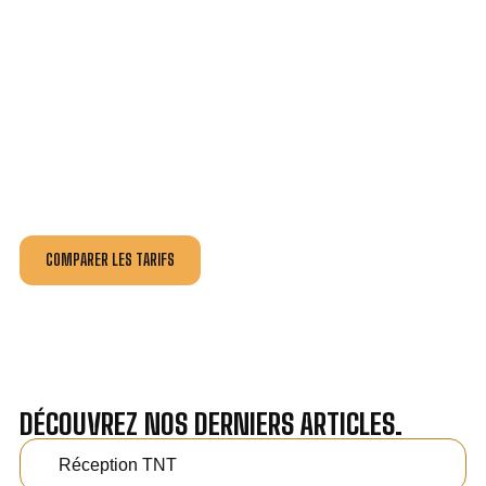
VOTRE INSTALLATION ET DÉPANNAGE AU
MEILLEUR PRIX À BENFELD.
Nos antennistes vous fournissent
un devis au tarif le
plus juste
, selon la nature de la panne ou de l’installation.
Recevez gratuitement
3 devis pour comparer
et
effectuez vos travaux aux meilleur prix.
COMPARER LES TARIFS
DÉCOUVREZ NOS DERNIERS ARTICLES.
Réception TNT