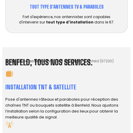
TOUT TYPE D'ANTENNES TV & PARABOLES
Fort d'expérience, nos antennistes sont capables
d'intervenir sur
tout type d'installation
dans le 67.
BENFELD, TOUS NOS SERVICES.
Installation antenne TV
-
(67) Bas-Rhin
-
Benfeld (67230)
INSTALLATION TNT & SATELLITE
Pose d'antennes râteaux et paraboles pour réception des
chaînes TNT ou bouquets satellite à Benfeld. Nous ajustons
l’installation selon la configuration des lieux pour obtenir la
meilleure qualité de signal.