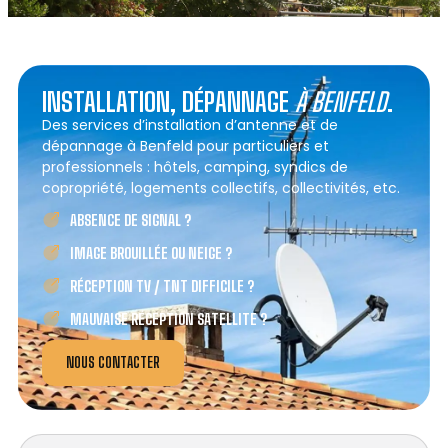
INSTALLATION, DÉPANNAGE
À BENFELD
.
Des services d’installation d’antenne et de
dépannage à Benfeld pour particuliers et
professionnels : hôtels, camping, syndics de
copropriété, logements collectifs, collectivités, etc.
ABSENCE DE SIGNAL ?
IMAGE BROUILLÉE OU NEIGE ?
RÉCEPTION TV / TNT DIFFICILE ?
MAUVAISE RÉCEPTION SATELLITE ?
NOUS CONTACTER