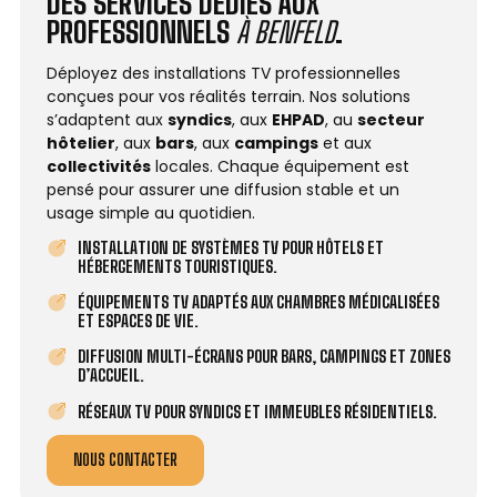
DES SERVICES DÉDIÉS AUX
PROFESSIONNELS
À BENFELD
.
Déployez des installations TV professionnelles
conçues pour vos réalités terrain. Nos solutions
s’adaptent aux
syndics
, aux
EHPAD
, au
secteur
hôtelier
, aux
bars
, aux
campings
et aux
collectivités
locales. Chaque équipement est
pensé pour assurer une diffusion stable et un
usage simple au quotidien.
INSTALLATION DE SYSTÈMES TV POUR HÔTELS ET
HÉBERGEMENTS TOURISTIQUES.
ÉQUIPEMENTS TV ADAPTÉS AUX CHAMBRES MÉDICALISÉES
ET ESPACES DE VIE.
DIFFUSION MULTI-ÉCRANS POUR BARS, CAMPINGS ET ZONES
D’ACCUEIL.
RÉSEAUX TV POUR SYNDICS ET IMMEUBLES RÉSIDENTIELS.
NOUS CONTACTER