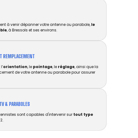
ent à venir dépanner votre antenne ou parabole,
le
ible
, à Bressols et ses environs.
ET REMPLACEMENT​
l’
orientation
, le
pointage
, le
réglage
, ainsi que la
acement de votre antenne ou parabole pour assurer
TV & PARABOLES
tennistes sont capables d'intervenir sur
tout type
2.