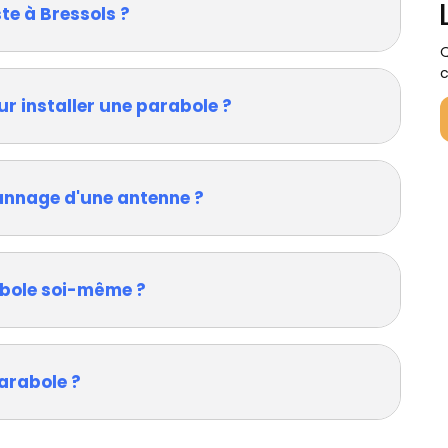
te à Bressols ?
Q
c
ur installer une parabole ?
annage d'une antenne ?
rabole soi-même ?
arabole ?