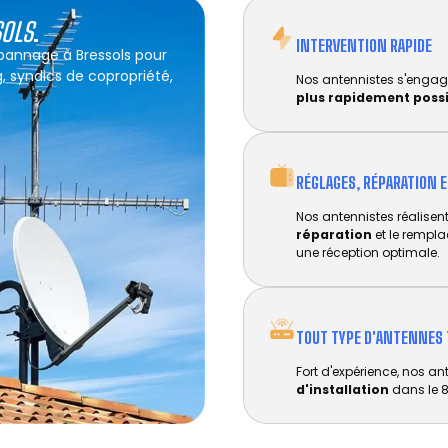
SOLS
.
INTERVENTION RAPIDE
épannage à Bressols pour
g, syndics de copropriété,
Nos antennistes s'engag
plus rapidement poss
RÉGLAGES, RÉPARATION 
Nos antennistes réalisent 
réparation
et le rempl
une réception optimale.
TOUT TYPE D'ANTENNES 
Fort d'expérience, nos an
d'installation
dans le 8