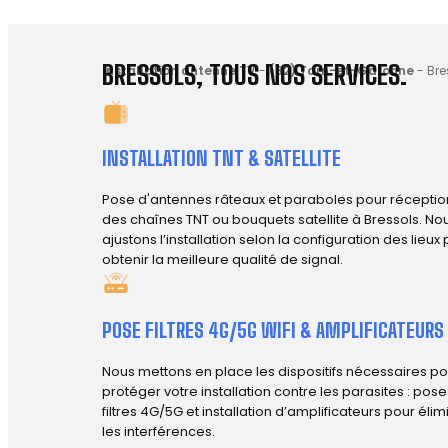
BRESSOLS, TOUS NOS SERVICES.
Installation antenne TV
-
(82) Tarn-et-Garonne
-
Bre
INSTALLATION TNT & SATELLITE
Pose d'antennes râteaux et paraboles pour réceptio
des chaînes TNT ou bouquets satellite à Bressols. No
ajustons l’installation selon la configuration des lieux
obtenir la meilleure qualité de signal.
POSE FILTRES 4G/5G WIFI & AMPLIFICATEURS
Nous mettons en place les dispositifs nécessaires po
protéger votre installation contre les parasites : pos
filtres 4G/5G et installation d’amplificateurs pour élim
les interférences.