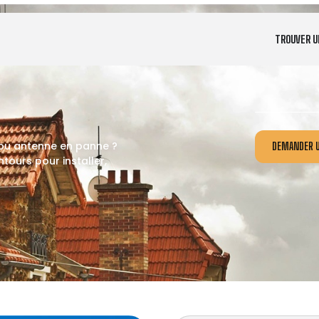
TROUVER U
 ou antenne en panne ?
DEMANDER U
tours pour installer,