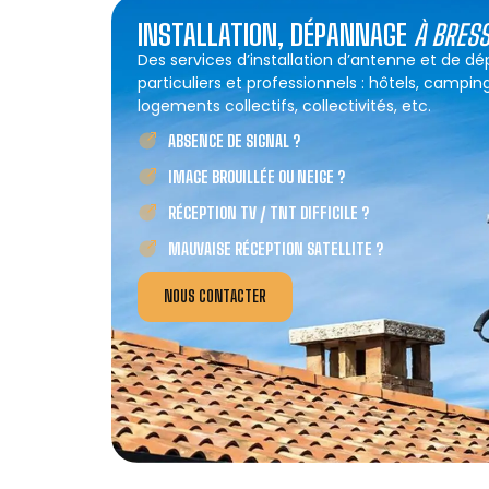
INSTALLATION, DÉPANNAGE
À BRES
Des services d’installation d’antenne et de d
particuliers et professionnels : hôtels, campin
logements collectifs, collectivités, etc.
ABSENCE DE SIGNAL ?
IMAGE BROUILLÉE OU NEIGE ?
RÉCEPTION TV / TNT DIFFICILE ?
MAUVAISE RÉCEPTION SATELLITE ?
NOUS CONTACTER