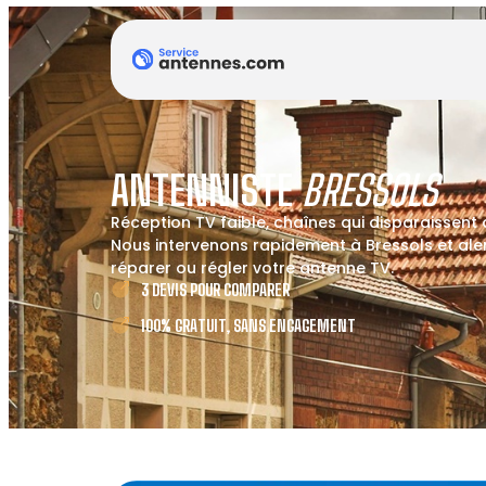
ANTENNISTE
BRESSOLS
Réception TV faible, chaînes qui disparaissent
Nous intervenons rapidement à Bressols et alen
réparer ou régler votre antenne TV.
3 DEVIS POUR COMPARER
100% GRATUIT, SANS ENGAGEMENT