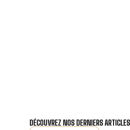
VOTRE IN
Nos antennistes vous f
Recevez gra
DÉCOUVREZ NOS DERNIERS ARTICLES