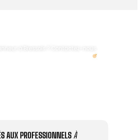
nneur à Bressols ? Contactez-nous.
Demander un devis
IÉS AUX PROFESSIONNELS
À