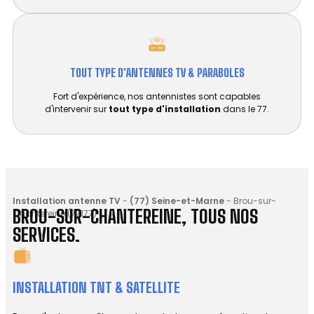
TOUT TYPE D'ANTENNES TV & PARABOLES
Fort d'expérience, nos antennistes sont capables
d'intervenir sur
tout type d'installation
dans le 77.
Installation antenne TV
-
(77) Seine-et-Marne
-
Brou-sur-
BROU-SUR-CHANTEREINE, TOUS NOS
Chantereine (77177)
SERVICES.
INSTALLATION TNT & SATELLITE