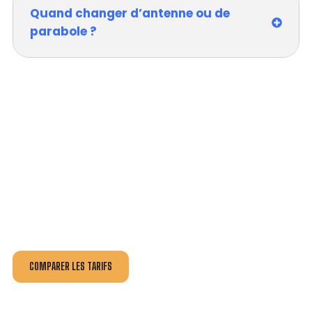
Quand changer d’antenne ou de
parabole ?
VOTRE INSTALLATION ET DÉPANNAGE AU
MEILLEUR PRIX À BROU-SUR-CHANTEREINE.
Nos antennistes vous fournissent
un devis au tarif le
plus juste
, selon la nature de la panne ou de l’installation.
Recevez gratuitement
3 devis pour comparer
et
effectuez vos travaux aux meilleur prix.
COMPARER LES TARIFS