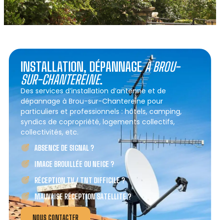
INSTALLATION, DÉPANNAGE
À BROU-
SUR-CHANTEREINE
.
Des services d’installation d’antenne et de
dépannage à Brou-sur-Chantereine pour
particuliers et professionnels : hôtels, camping,
syndics de copropriété, logements collectifs,
collectivités, etc.
ABSENCE DE SIGNAL ?
IMAGE BROUILLÉE OU NEIGE ?
RÉCEPTION TV / TNT DIFFICILE ?
MAUVAISE RÉCEPTION SATELLITE ?
NOUS CONTACTER