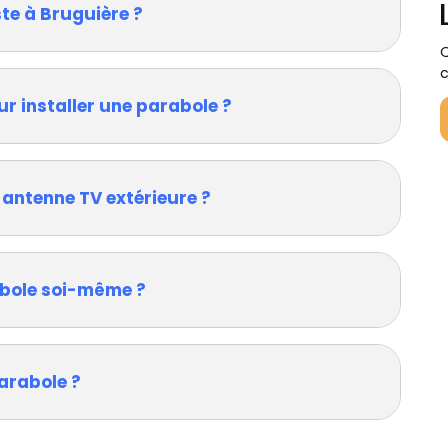
te à Bruguière ?
Q
c
ur installer une parabole ?
 antenne TV extérieure ?
rabole soi-même ?
arabole ?