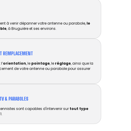
ent à venir dépanner votre antenne ou parabole,
le
ible
, à Bruguière et ses environs.
ET REMPLACEMENT​
l’
orientation
, le
pointage
, le
réglage
, ainsi que la
acement de votre antenne ou parabole pour assurer
TV & PARABOLES
tennistes sont capables d'intervenir sur
tout type
1.