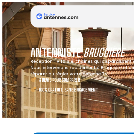
ANTENNISTE
BRUGUIÈRE
Réception TV faible, chaînes qui disparaissent
Nous intervenons rapidement à Bruguière et ale
réparer ou régler votre antenne TV.
3 DEVIS POUR COMPARER
100% GRATUIT, SANS ENGAGEMENT