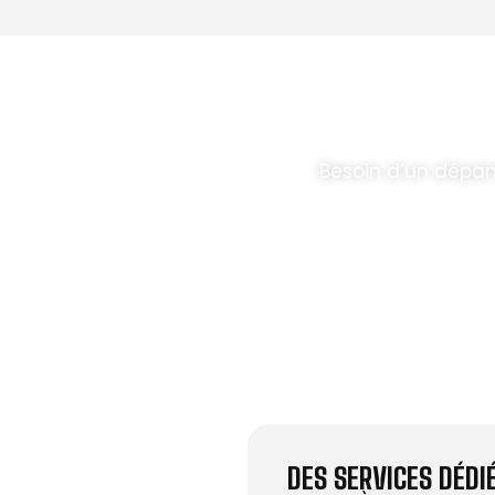
T PARABOLES
.
Besoin d’un dépan
DES SERVICES DÉD