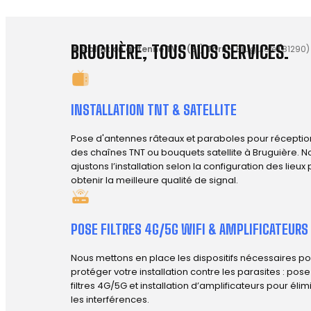
BRUGUIÈRE, TOUS NOS SERVICES.
Installation antenne TV
-
(81) Tarn
-
Bruguière (81290)
INSTALLATION TNT & SATELLITE
Pose d'antennes râteaux et paraboles pour réceptio
des chaînes TNT ou bouquets satellite à Bruguière. N
ajustons l’installation selon la configuration des lieux
obtenir la meilleure qualité de signal.
POSE FILTRES 4G/5G WIFI & AMPLIFICATEURS
Nous mettons en place les dispositifs nécessaires po
protéger votre installation contre les parasites : pos
filtres 4G/5G et installation d’amplificateurs pour élim
les interférences.