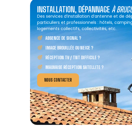
INSTALLATION, DÉPANNAGE
À BRUG
Des services d’installation d’antenne et de d
particuliers et professionnels : hôtels, campin
logements collectifs, collectivités, etc.
ABSENCE DE SIGNAL ?
IMAGE BROUILLÉE OU NEIGE ?
RÉCEPTION TV / TNT DIFFICILE ?
MAUVAISE RÉCEPTION SATELLITE ?
NOUS CONTACTER