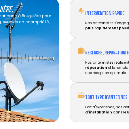
UIÈRE
.
INTERVENTION RAPIDE
épannage à Bruguière pour
g, syndics de copropriété,
Nos antennistes s'engag
plus rapidement poss
RÉGLAGES, RÉPARATION 
Nos antennistes réalisent 
réparation
et le rempl
une réception optimale.
TOUT TYPE D'ANTENNES 
Fort d'expérience, nos an
d'installation
dans le 8