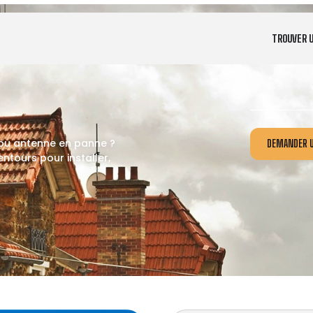
TROUVER 
 ou antenne en panne ?
DEMANDER U
ntours pour installer,