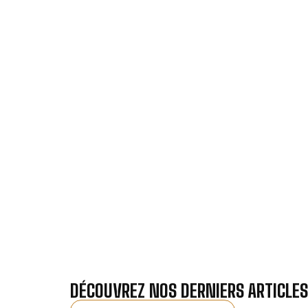
VOTRE IN
Nos antennistes vous f
Recevez gra
DÉCOUVREZ NOS DERNIERS ARTICLES