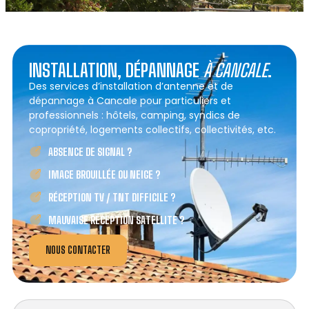
INSTALLATION, DÉPANNAGE
À CANCALE
.
Des services d’installation d’antenne et de
dépannage à Cancale pour particuliers et
professionnels : hôtels, camping, syndics de
copropriété, logements collectifs, collectivités, etc.
ABSENCE DE SIGNAL ?
IMAGE BROUILLÉE OU NEIGE ?
RÉCEPTION TV / TNT DIFFICILE ?
MAUVAISE RÉCEPTION SATELLITE ?
NOUS CONTACTER