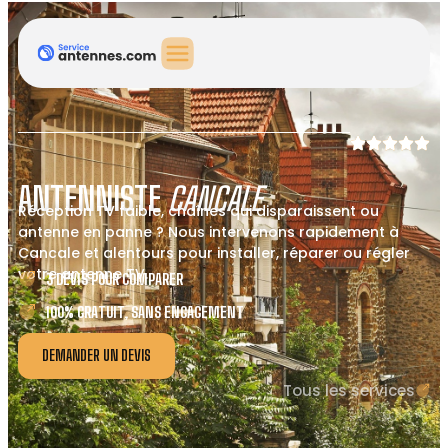
ANTENNISTE
CANCALE
Réception TV faible, chaînes qui disparaissent ou
antenne en panne ? Nous intervenons rapidement à
Cancale et alentours pour installer, réparer ou régler
votre antenne TV.
3 DEVIS POUR COMPARER
100% GRATUIT, SANS ENGAGEMENT
DEMANDER UN DEVIS
Tous les services