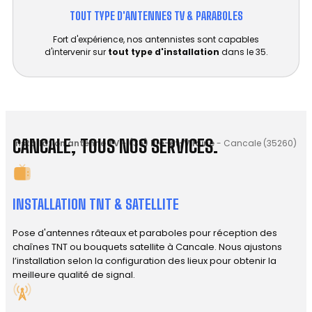
TOUT TYPE D'ANTENNES TV & PARABOLES
Fort d'expérience, nos antennistes sont capables
d'intervenir sur
tout type d'installation
dans le 35.
CANCALE, TOUS NOS SERVICES.
Installation antenne TV
-
(35) Ille-et-Vilaine
-
Cancale (35260)
INSTALLATION TNT & SATELLITE
Pose d'antennes râteaux et paraboles pour réception des
chaînes TNT ou bouquets satellite à Cancale. Nous ajustons
l’installation selon la configuration des lieux pour obtenir la
meilleure qualité de signal.