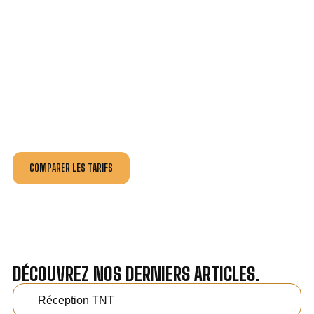
VOTRE INSTALLATION ET DÉPANNAGE AU
MEILLEUR PRIX À CANCALE.
Nos antennistes vous fournissent
un devis au tarif le
plus juste
, selon la nature de la panne ou de l’installation.
Recevez gratuitement
3 devis pour comparer
et
effectuez vos travaux aux meilleur prix.
COMPARER LES TARIFS
DÉCOUVREZ NOS DERNIERS ARTICLES.
Réception TNT