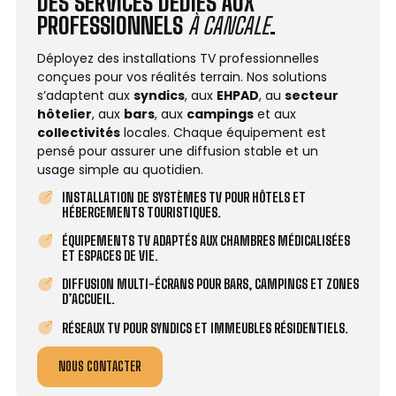
DES SERVICES DÉDIÉS AUX
PROFESSIONNELS
À CANCALE
.
Déployez des installations TV professionnelles
conçues pour vos réalités terrain. Nos solutions
s’adaptent aux
syndics
, aux
EHPAD
, au
secteur
hôtelier
, aux
bars
, aux
campings
et aux
collectivités
locales. Chaque équipement est
pensé pour assurer une diffusion stable et un
usage simple au quotidien.
INSTALLATION DE SYSTÈMES TV POUR HÔTELS ET
HÉBERGEMENTS TOURISTIQUES.
ÉQUIPEMENTS TV ADAPTÉS AUX CHAMBRES MÉDICALISÉES
ET ESPACES DE VIE.
DIFFUSION MULTI-ÉCRANS POUR BARS, CAMPINGS ET ZONES
D’ACCUEIL.
RÉSEAUX TV POUR SYNDICS ET IMMEUBLES RÉSIDENTIELS.
NOUS CONTACTER