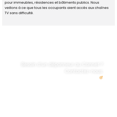
pour immeubles, résidences et bâtiments publics. Nous
veillons à ce que tous les occupants aient accès aux chaînes
TV sans difficulté.
DÉPANNAGE RAPIDE
ANTENNE TV ET
PARABOLES
.
Besoin d’un dépanneur au Cannet ?
Contactez-nous.
Demander un devis