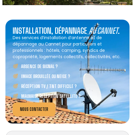
INSTALLATION, DÉPANNAGE
AU CANNET
.
Des services d’installation d’antenne et de
dépannage au Cannet pour particuliers et
professionnels : hôtels, camping, syndics de
copropriété, logements collectifs, collectivités, etc.
ABSENCE DE SIGNAL ?
IMAGE BROUILLÉE OU NEIGE ?
RÉCEPTION TV / TNT DIFFICILE ?
MAUVAISE RÉCEPTION SATELLITE ?
NOUS CONTACTER