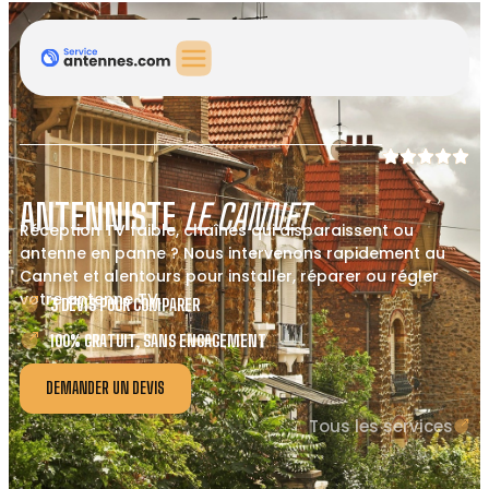
ANTENNISTE
LE CANNET
Réception TV faible, chaînes qui disparaissent ou
antenne en panne ? Nous intervenons rapidement au
Cannet et alentours pour installer, réparer ou régler
votre antenne TV.
3 DEVIS POUR COMPARER
100% GRATUIT, SANS ENGAGEMENT
DEMANDER UN DEVIS
Tous les services