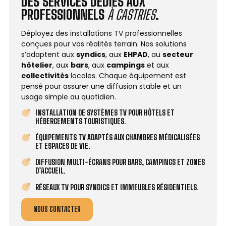
DES SERVICES DÉDIÉS AUX
PROFESSIONNELS
À CASTRIES
.
Déployez des installations TV professionnelles
conçues pour vos réalités terrain. Nos solutions
s’adaptent aux
syndics
, aux
EHPAD
, au
secteur
hôtelier
, aux
bars
, aux
campings
et aux
collectivités
locales. Chaque équipement est
pensé pour assurer une diffusion stable et un
usage simple au quotidien.
INSTALLATION DE SYSTÈMES TV POUR HÔTELS ET
HÉBERGEMENTS TOURISTIQUES.
ÉQUIPEMENTS TV ADAPTÉS AUX CHAMBRES MÉDICALISÉES
ET ESPACES DE VIE.
DIFFUSION MULTI-ÉCRANS POUR BARS, CAMPINGS ET ZONES
D’ACCUEIL.
RÉSEAUX TV POUR SYNDICS ET IMMEUBLES RÉSIDENTIELS.
NOUS CONTACTER