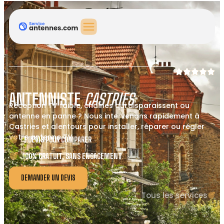
ANTENNISTE
CASTRIES
Réception TV faible, chaînes qui disparaissent ou
antenne en panne ? Nous intervenons rapidement à
Castries et alentours pour installer, réparer ou régler
votre antenne TV.
3 DEVIS POUR COMPARER
100% GRATUIT, SANS ENGAGEMENT
DEMANDER UN DEVIS
Tous les services