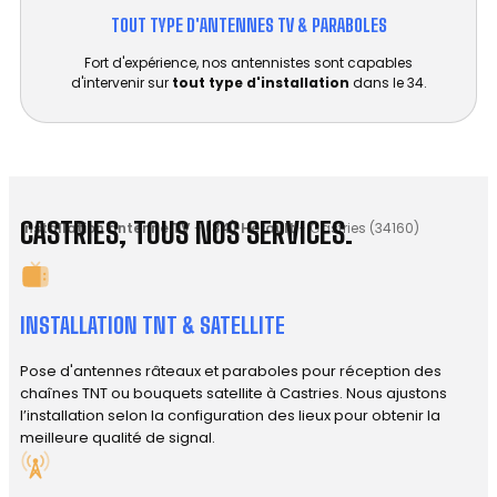
TOUT TYPE D'ANTENNES TV & PARABOLES
Fort d'expérience, nos antennistes sont capables
d'intervenir sur
tout type d'installation
dans le 34.
CASTRIES, TOUS NOS SERVICES.
Installation antenne TV
-
(34) Hérault
-
Castries (34160)
INSTALLATION TNT & SATELLITE
Pose d'antennes râteaux et paraboles pour réception des
chaînes TNT ou bouquets satellite à Castries. Nous ajustons
l’installation selon la configuration des lieux pour obtenir la
meilleure qualité de signal.