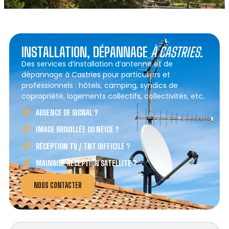
INSTALLATION, DÉPANNAGE
À CASTRIES
.
Des services d’installation d’antenne et de
dépannage à Castries pour particuliers et
professionnels : hôtels, camping, syndics de
copropriété, logements collectifs, collectivités, etc.
ABSENCE DE SIGNAL ?
IMAGE BROUILLÉE OU NEIGE ?
RÉCEPTION TV / TNT DIFFICILE ?
MAUVAISE RÉCEPTION SATELLITE ?
NOUS CONTACTER