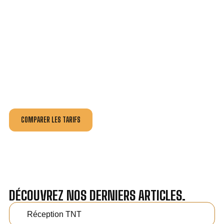
VOTRE INSTALLATION ET DÉPANNAGE AU
MEILLEUR PRIX À CASTRIES.
Nos antennistes vous fournissent
un devis au tarif le
plus juste
, selon la nature de la panne ou de l’installation.
Recevez gratuitement
3 devis pour comparer
et
effectuez vos travaux aux meilleur prix.
COMPARER LES TARIFS
DÉCOUVREZ NOS DERNIERS ARTICLES.
Réception TNT