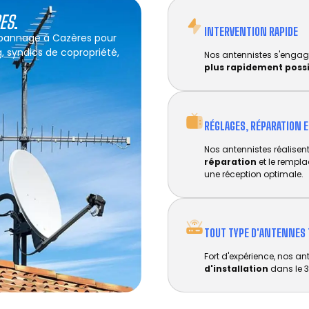
RES
.
INTERVENTION RAPIDE
dépannage à Cazères pour
g, syndics de copropriété,
Nos antennistes s'engag
plus rapidement poss
RÉGLAGES, RÉPARATION 
Nos antennistes réalisent 
réparation
et le rempl
une réception optimale.
TOUT TYPE D'ANTENNES 
Fort d'expérience, nos an
d'installation
dans le 3