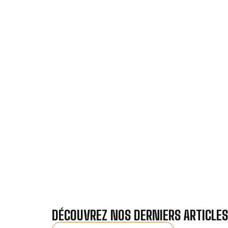
VOTRE I
Nos antennistes vous f
Recevez gra
DÉCOUVREZ NOS DERNIERS ARTICLES