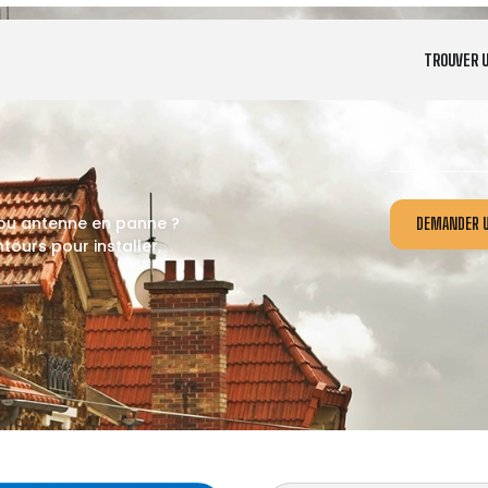
TROUVER 
 ou antenne en panne ?
DEMANDER U
ours pour installer,