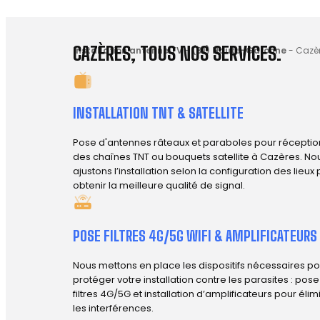
CAZÈRES, TOUS NOS SERVICES.
Installation antenne TV
-
(31) Haute-Garonne
-
Cazèr
INSTALLATION TNT & SATELLITE
Pose d'antennes râteaux et paraboles pour réceptio
des chaînes TNT ou bouquets satellite à Cazères. No
ajustons l’installation selon la configuration des lieux
obtenir la meilleure qualité de signal.
POSE FILTRES 4G/5G WIFI & AMPLIFICATEURS
Nous mettons en place les dispositifs nécessaires po
protéger votre installation contre les parasites : pos
filtres 4G/5G et installation d’amplificateurs pour élim
les interférences.