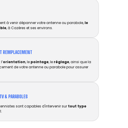
ent à venir dépanner votre antenne ou parabole,
le
ible
, à Cazères et ses environs.
ET REMPLACEMENT​
l’
orientation
, le
pointage
, le
réglage
, ainsi que la
acement de votre antenne ou parabole pour assurer
TV & PARABOLES
tennistes sont capables d'intervenir sur
tout type
1.