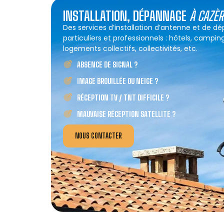
INSTALLATION, DÉPANNAGE
À CAZÈ
Des services d’installation d’antenne et de 
particuliers et professionnels : hôtels, campin
logements collectifs, collectivités, etc.
ABSENCE DE SIGNAL ?
IMAGE BROUILLÉE OU NEIGE ?
RÉCEPTION TV / TNT DIFFICILE ?
MAUVAISE RÉCEPTION SATELLITE ?
NOUS CONTACTER