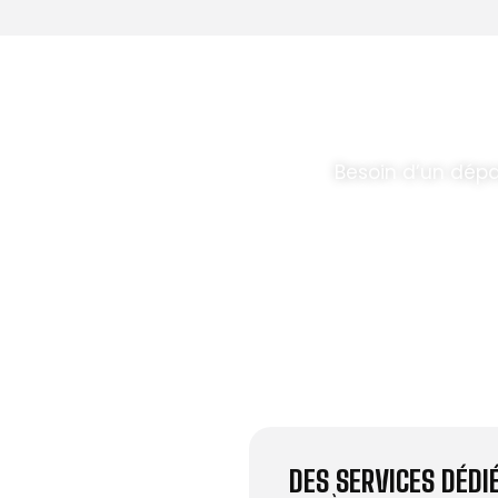
T PARABOLES
.
Besoin d’un dép
DES SERVICES DÉD