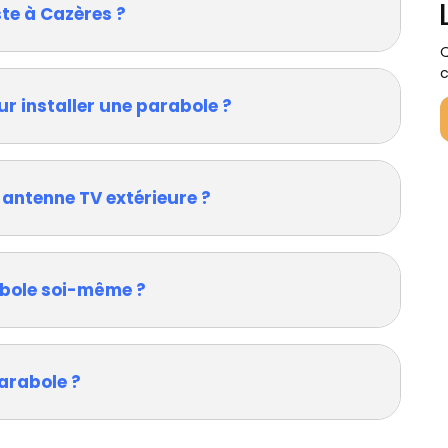
te à Cazères ?
Q
c
ur installer une parabole ?
 antenne TV extérieure ?
rabole soi-même ?
arabole ?