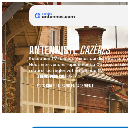
ANTENNISTE
CAZÈRES
Réception TV faible, chaînes qui disparaissent
Nous intervenons rapidement à Cazères et alent
réparer ou régler votre antenne TV.
3 DEVIS POUR COMPARER
100% GRATUIT, SANS ENGAGEMENT