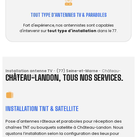
TOUT TYPE D'ANTENNES TV & PARABOLES
Fort d'expérience, nos antennistes sont capables
d'intervenir sur
tout type d'installation
dans le 77.
Installation antenne TV
-
(77) Seine-et-Marne
-
Château-
CHÂTEAU-LANDON, TOUS NOS SERVICES.
Landon (77570)
INSTALLATION TNT & SATELLITE
Pose d'antennes râteaux et paraboles pour réception des
chaînes TNT ou bouquets satellite à Château-Landon. Nous
ajustons l’installation selon la configuration des lieux pour