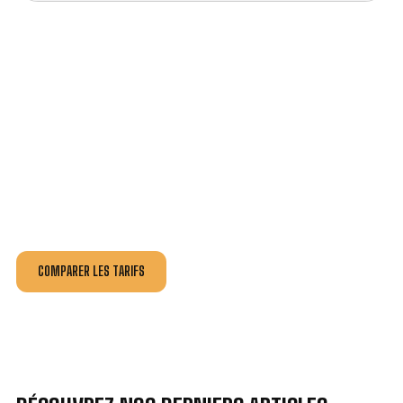
VOTRE INSTALLATION ET DÉPANNAGE AU
MEILLEUR PRIX À CHÂTEAU-LANDON.
Nos antennistes vous fournissent
un devis au tarif le
plus juste
, selon la nature de la panne ou de l’installation.
Recevez gratuitement
3 devis pour comparer
et
effectuez vos travaux aux meilleur prix.
COMPARER LES TARIFS