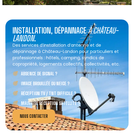
INSTALLATION, DÉPANNAGE
À CHÂTEAU-
LANDON
.
Des services d’installation d’antenne et de
dépannage à Château-Landon pour particuliers et
professionnels : hôtels, camping, syndics de
copropriété, logements collectifs, collectivités, etc.
ABSENCE DE SIGNAL ?
IMAGE BROUILLÉE OU NEIGE ?
RÉCEPTION TV / TNT DIFFICILE ?
MAUVAISE RÉCEPTION SATELLITE ?
NOUS CONTACTER