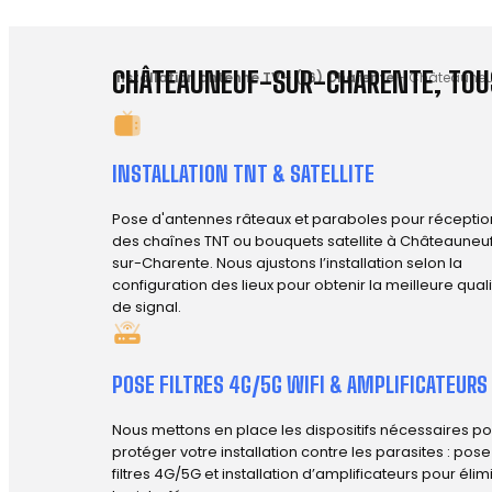
CHÂTEAUNEUF-SUR-CHARENTE, TOUS
Installation antenne TV
-
(16) Charente
-
Châteauneuf
INSTALLATION TNT & SATELLITE
Pose d'antennes râteaux et paraboles pour réceptio
des chaînes TNT ou bouquets satellite à Châteauneu
sur-Charente. Nous ajustons l’installation selon la
configuration des lieux pour obtenir la meilleure qual
de signal.
POSE FILTRES 4G/5G WIFI & AMPLIFICATEURS
Nous mettons en place les dispositifs nécessaires po
protéger votre installation contre les parasites : pos
filtres 4G/5G et installation d’amplificateurs pour élim