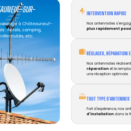
EAUNEUF-SUR-
INTERVENTION RAPIDE
 dépannage à Châteauneuf-
Nos antennistes s'engag
plus rapidement poss
ls : hôtels, camping,
llectivités, etc.
RÉGLAGES, RÉPARATION 
Nos antennistes réalisent 
réparation
et le rempl
une réception optimale.
TOUT TYPE D'ANTENNES 
Fort d'expérience, nos an
d'installation
dans le 1