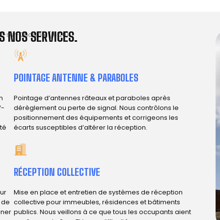
 NOS SERVICES.
-sur-Charente (16120)
POINTAGE ANTENNE & PARABOLES
n
Pointage d’antennes râteaux et paraboles après
f-
dérèglement ou perte de signal. Nous contrôlons le
positionnement des équipements et corrigeons les
ité
écarts susceptibles d’altérer la réception.
RÉCEPTION COLLECTIVE
ur
Mise en place et entretien de systèmes de réception
e de
collective pour immeubles, résidences et bâtiments
iner
publics. Nous veillons à ce que tous les occupants aient