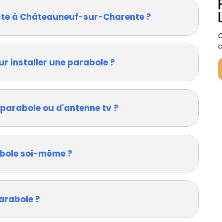
iste à Châteauneuf-sur-Charente ?
Q
c
ur installer une parabole ?
 parabole ou d'antenne tv ?
rabole soi-même ?
arabole ?