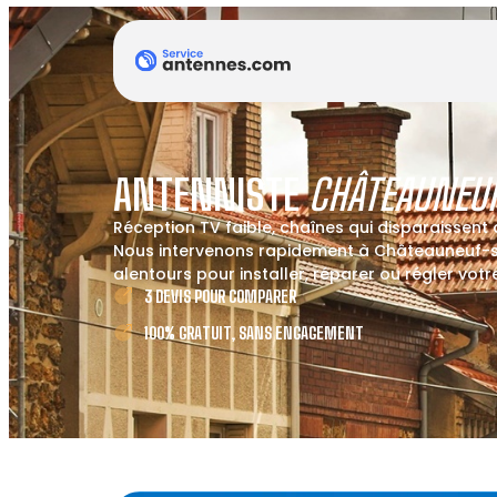
ANTENNISTE
CHÂTEAUNEU
Réception TV faible, chaînes qui disparaissent
Nous intervenons rapidement à Châteauneuf-
alentours pour installer, réparer ou régler vot
3 DEVIS POUR COMPARER
100% GRATUIT, SANS ENGAGEMENT