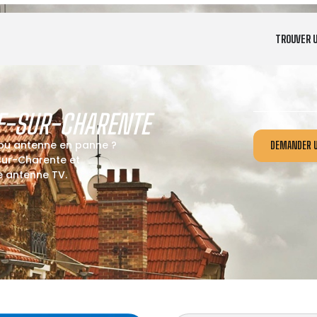
TROUVER 
F-SUR-CHARENTE
 ou antenne en panne ?
DEMANDER U
sur-Charente et
re antenne TV.