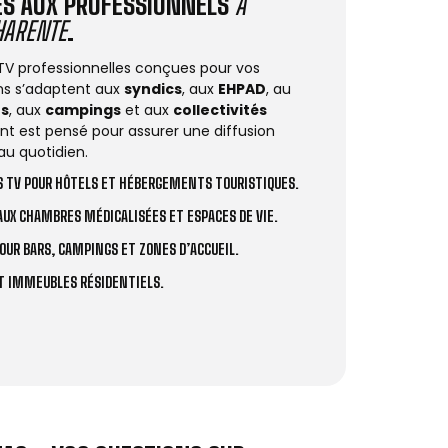
IÉS AUX PROFESSIONNELS
À
HARENTE
.
 TV professionnelles conçues pour vos
ions s’adaptent aux
syndics
, aux
EHPAD
, au
rs
, aux
campings
et aux
collectivités
t est pensé pour assurer une diffusion
au quotidien.
 TV POUR HÔTELS ET HÉBERGEMENTS TOURISTIQUES.
UX CHAMBRES MÉDICALISÉES ET ESPACES DE VIE.
OUR BARS, CAMPINGS ET ZONES D’ACCUEIL.
ET IMMEUBLES RÉSIDENTIELS.