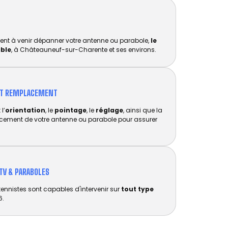
ent à venir dépanner votre antenne ou parabole,
le
ible
, à Châteauneuf-sur-Charente et ses environs.
ET REMPLACEMENT​
l’
orientation
, le
pointage
, le
réglage
, ainsi que la
acement de votre antenne ou parabole pour assurer
TV & PARABOLES
tennistes sont capables d'intervenir sur
tout type
6.