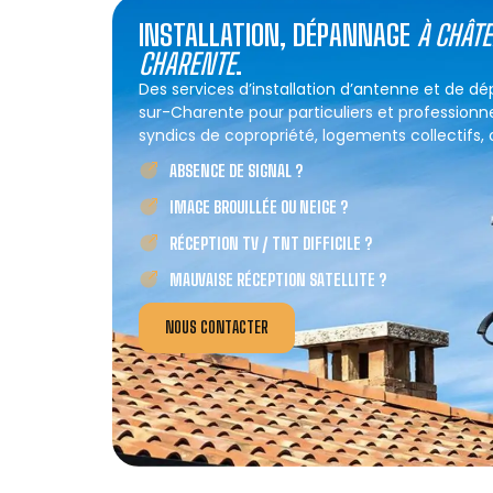
INSTALLATION, DÉPANNAGE
À CHÂT
CHARENTE
.
Des services d’installation d’antenne et de
sur-Charente pour particuliers et professionne
syndics de copropriété, logements collectifs, co
ABSENCE DE SIGNAL ?
IMAGE BROUILLÉE OU NEIGE ?
RÉCEPTION TV / TNT DIFFICILE ?
MAUVAISE RÉCEPTION SATELLITE ?
NOUS CONTACTER