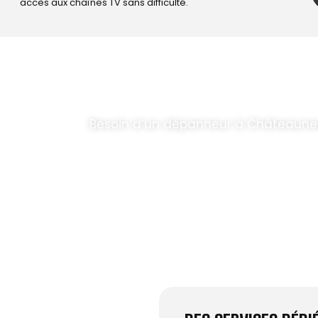
accès aux chaînes TV sans difficulté.
T PARABOLES
.
Besoin d’un dépanneur à Châteaune