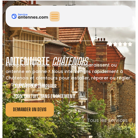
ANTENNISTE
CHÂTENOIS
Réception TV faible, chaînes qui disparaissent ou
antenne en panne ? Nous intervenons rapidement à
Châtenois et alentours pour installer, réparer ou régler
votre antenne TV.
3 DEVIS POUR COMPARER
100% GRATUIT, SANS ENGAGEMENT
DEMANDER UN DEVIS
Tous les services