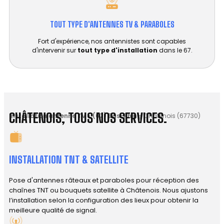
TOUT TYPE D'ANTENNES TV & PARABOLES
Fort d'expérience, nos antennistes sont capables
d'intervenir sur
tout type d'installation
dans le 67.
CHÂTENOIS, TOUS NOS SERVICES.
Installation antenne TV
-
(67) Bas-Rhin
-
Châtenois (67730)
INSTALLATION TNT & SATELLITE
Pose d'antennes râteaux et paraboles pour réception des
chaînes TNT ou bouquets satellite à Châtenois. Nous ajustons
l’installation selon la configuration des lieux pour obtenir la
meilleure qualité de signal.