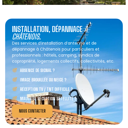
INSTALLATION, DÉPANNAGE
À
CHÂTENOIS
.
Des services d’installation d’antenne et de
dépannage à Châtenois pour particuliers et
professionnels : hôtels, camping, syndics de
copropriété, logements collectifs, collectivités, etc.
ABSENCE DE SIGNAL ?
IMAGE BROUILLÉE OU NEIGE ?
RÉCEPTION TV / TNT DIFFICILE ?
MAUVAISE RÉCEPTION SATELLITE ?
NOUS CONTACTER