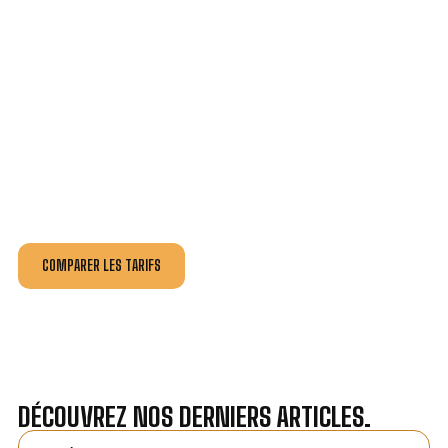
VOTRE INSTALLATION ET DÉPANNAGE AU
MEILLEUR PRIX À CHÂTENOIS.
Nos antennistes vous fournissent
un devis au tarif le
plus juste
, selon la nature de la panne ou de l’installation.
Recevez gratuitement
3 devis pour comparer
et
effectuez vos travaux aux meilleur prix.
COMPARER LES TARIFS
DÉCOUVREZ NOS DERNIERS ARTICLES.