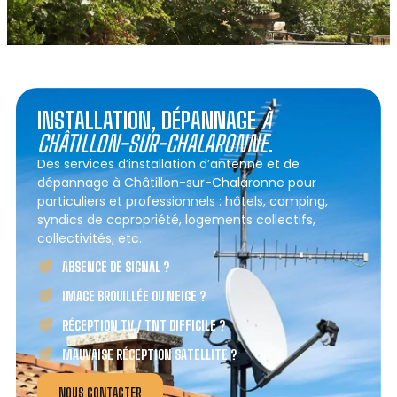
INSTALLATION, DÉPANNAGE
À
CHÂTILLON-SUR-CHALARONNE
.
Des services d’installation d’antenne et de
dépannage à Châtillon-sur-Chalaronne pour
particuliers et professionnels : hôtels, camping,
syndics de copropriété, logements collectifs,
collectivités, etc.
ABSENCE DE SIGNAL ?
IMAGE BROUILLÉE OU NEIGE ?
RÉCEPTION TV / TNT DIFFICILE ?
MAUVAISE RÉCEPTION SATELLITE ?
NOUS CONTACTER