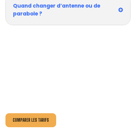
Quand changer d’antenne ou de
parabole ?
VOTRE INSTALLATION ET DÉPANNAGE AU
MEILLEUR PRIX À CHÂTILLON-SUR-
CHALARONNE.
Nos antennistes vous fournissent
un devis au tarif le
plus juste
, selon la nature de la panne ou de l’installation.
Recevez gratuitement
3 devis pour comparer
et
effectuez vos travaux aux meilleur prix.
COMPARER LES TARIFS