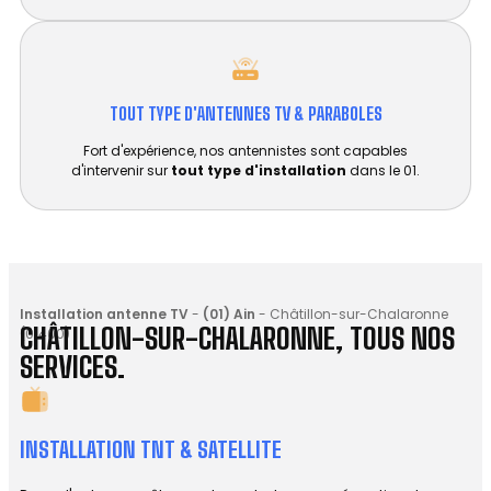
TOUT TYPE D'ANTENNES TV & PARABOLES
Fort d'expérience, nos antennistes sont capables
d'intervenir sur
tout type d'installation
dans le 01.
Installation antenne TV
-
(01) Ain
-
Châtillon-sur-Chalaronne
CHÂTILLON-SUR-CHALARONNE, TOUS NOS
(01400)
SERVICES.
INSTALLATION TNT & SATELLITE