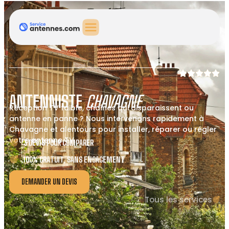
ANTENNISTE
CHAVAGNE
Réception TV faible, chaînes qui disparaissent ou
antenne en panne ? Nous intervenons rapidement à
Chavagne et alentours pour installer, réparer ou régler
votre antenne TV.
3 DEVIS POUR COMPARER
100% GRATUIT, SANS ENGAGEMENT
DEMANDER UN DEVIS
Tous les services