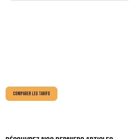
VOTRE INSTALLATION ET DÉPANNAGE AU
MEILLEUR PRIX À CHAVAGNE.
Nos antennistes vous fournissent
un devis au tarif le
plus juste
, selon la nature de la panne ou de l’installation.
Recevez gratuitement
3 devis pour comparer
et
effectuez vos travaux aux meilleur prix.
COMPARER LES TARIFS