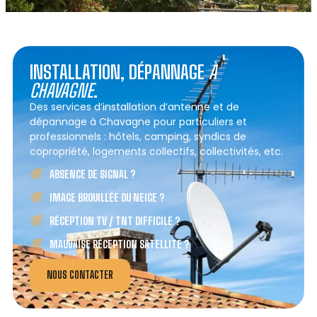
INSTALLATION, DÉPANNAGE
À
CHAVAGNE
.
Des services d’installation d’antenne et de
dépannage à Chavagne pour particuliers et
professionnels : hôtels, camping, syndics de
copropriété, logements collectifs, collectivités, etc.
ABSENCE DE SIGNAL ?
IMAGE BROUILLÉE OU NEIGE ?
RÉCEPTION TV / TNT DIFFICILE ?
MAUVAISE RÉCEPTION SATELLITE ?
NOUS CONTACTER