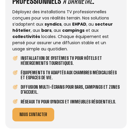
PROFESSIONNELS
À DARNÉTAL
.
Déployez des installations TV professionnelles
conçues pour vos réalités terrain. Nos solutions
s’adaptent aux
syndics
, aux
EHPAD
, au
secteur
hôtelier
, aux
bars
, aux
campings
et aux
collectivités
locales. Chaque équipement est
pensé pour assurer une diffusion stable et un
usage simple au quotidien.
INSTALLATION DE SYSTÈMES TV POUR HÔTELS ET
HÉBERGEMENTS TOURISTIQUES.
ÉQUIPEMENTS TV ADAPTÉS AUX CHAMBRES MÉDICALISÉES
ET ESPACES DE VIE.
DIFFUSION MULTI-ÉCRANS POUR BARS, CAMPINGS ET ZONES
D’ACCUEIL.
RÉSEAUX TV POUR SYNDICS ET IMMEUBLES RÉSIDENTIELS.
NOUS CONTACTER