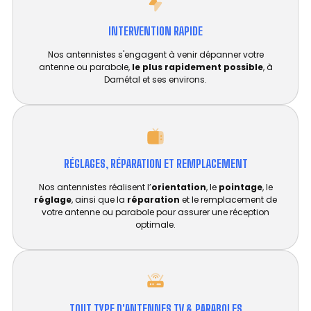
INTERVENTION RAPIDE
Nos antennistes s'engagent à venir dépanner votre
antenne ou parabole,
le plus rapidement possible
, à
Darnétal et ses environs.
RÉGLAGES, RÉPARATION ET REMPLACEMENT​
Nos antennistes réalisent l’
orientation
, le
pointage
, le
réglage
, ainsi que la
réparation
et le remplacement de
votre antenne ou parabole pour assurer une réception
optimale.
TOUT TYPE D'ANTENNES TV & PARABOLES