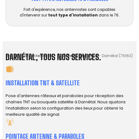
Fort d'expérience, nos antennistes sont capables
d'intervenir sur
tout type d'installation
dans le 76.
DARNÉTAL, TOUS NOS SERVICES.
Installation antenne TV
-
(76) Seine-Maritime
-
Darnétal (76160)
INSTALLATION TNT & SATELLITE
Pose d'antennes râteaux et paraboles pour réception des
chaînes TNT ou bouquets satellite à Darnétal. Nous ajustons
l’installation selon la configuration des lieux pour obtenir la
meilleure qualité de signal.
POINTAGE ANTENNE & PARABOLES