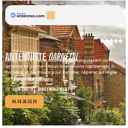
ANTENNISTE
DARNÉTAL
Réception TV faible, chaînes qui disparaissent ou
antenne en panne ? Nous intervenons rapidement à
Darnétal et alentours pour installer, réparer ou régler
votre antenne TV.
3 DEVIS POUR COMPARER
100% GRATUIT, SANS ENGAGEMENT
06.46.36.23.26