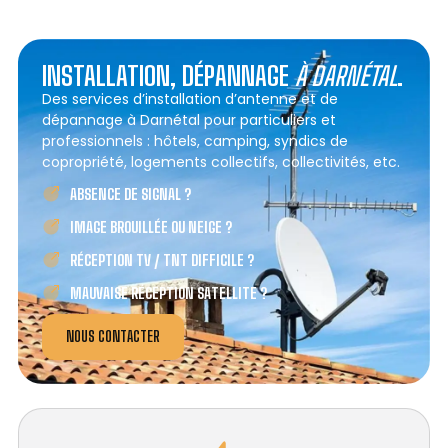
INSTALLATION, DÉPANNAGE
À DARNÉTAL
.
Des services d’installation d’antenne et de
dépannage à Darnétal pour particuliers et
professionnels : hôtels, camping, syndics de
copropriété, logements collectifs, collectivités, etc.
ABSENCE DE SIGNAL ?
IMAGE BROUILLÉE OU NEIGE ?
RÉCEPTION TV / TNT DIFFICILE ?
MAUVAISE RÉCEPTION SATELLITE ?
NOUS CONTACTER