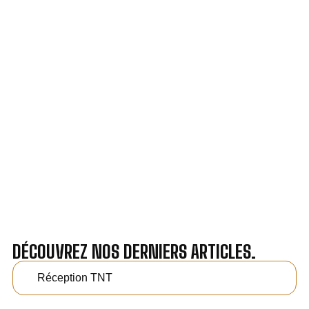
VOTRE INSTALLATION ET DÉPANNAGE AU
MEILLEUR PRIX À DARNÉTAL.
Nos antennistes vous fournissent
un devis au tarif le
plus juste
, selon la nature de la panne ou de l’installation.
Recevez gratuitement
3 devis pour comparer
et
effectuez vos travaux aux meilleur prix.
DÉCOUVREZ NOS DERNIERS ARTICLES.
Réception TNT