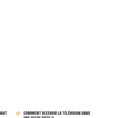
 DIJON.
panne ou de l’installation.
meilleur prix.
 HAUT
COMMENT RECEVOIR LA TÉLÉVISION DANS