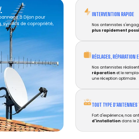
N
.
INTERVENTION RAPIDE
épannage à Dijon pour
g, syndics de copropriété,
Nos antennistes s'engag
plus rapidement poss
RÉGLAGES, RÉPARATION 
Nos antennistes réalisent 
réparation
et le rempl
une réception optimale.
TOUT TYPE D'ANTENNES 
Fort d'expérience, nos an
d'installation
dans le 2