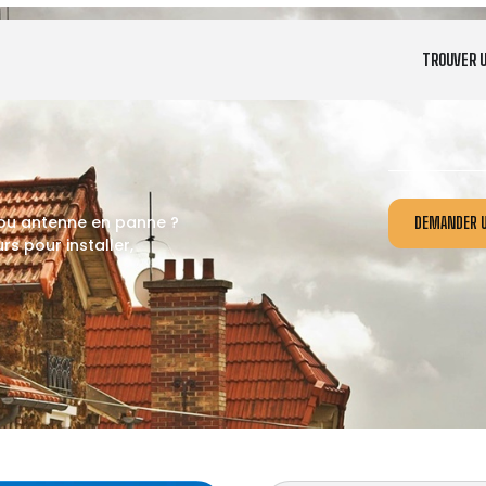
TROUVER 
 ou antenne en panne ?
DEMANDER U
s pour installer,