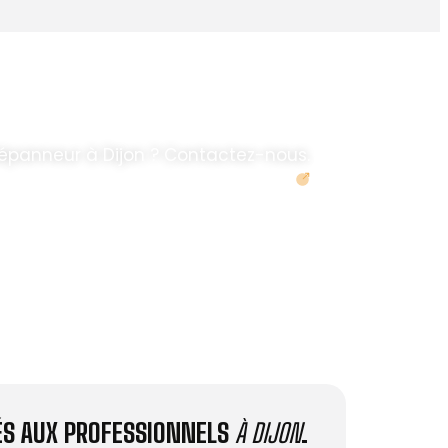
épanneur à Dijon ? Contactez-nous.
Demander un devis
IÉS AUX PROFESSIONNELS
À DIJON
.