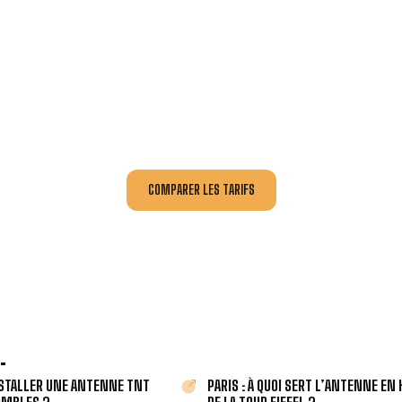
INSTALLATION ET DÉPANNAGE AU MEILLEUR PRIX À
ournissent
un devis au tarif le plus juste
, selon la nature de la 
tuitement
3 devis pour comparer
et effectuez vos travaux aux 
COMPARER LES TARIFS
.
STALLER UNE ANTENNE TNT
PARIS : À QUOI SERT L’ANTENNE EN