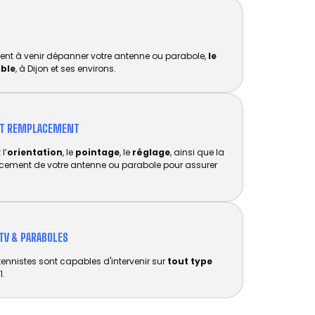
ent à venir dépanner votre antenne ou parabole,
le
ible
, à Dijon et ses environs.
ET REMPLACEMENT​
l’
orientation
, le
pointage
, le
réglage
, ainsi que la
acement de votre antenne ou parabole pour assurer
TV & PARABOLES
tennistes sont capables d'intervenir sur
tout type
1.