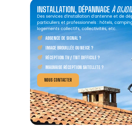
INSTALLATION, DÉPANNAGE
À DIJO
Des services d’installation d’antenne et de d
particuliers et professionnels : hôtels, campin
logements collectifs, collectivités, etc.
ABSENCE DE SIGNAL ?
IMAGE BROUILLÉE OU NEIGE ?
RÉCEPTION TV / TNT DIFFICILE ?
MAUVAISE RÉCEPTION SATELLITE ?
NOUS CONTACTER