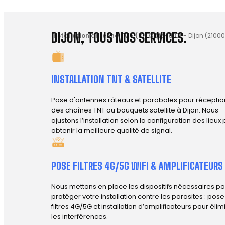
DIJON, TOUS NOS SERVICES.
Installation antenne TV
-
(21) Côte-d'Or
-
Dijon (21000
INSTALLATION TNT & SATELLITE
Pose d'antennes râteaux et paraboles pour réceptio
des chaînes TNT ou bouquets satellite à Dijon. Nous
ajustons l’installation selon la configuration des lieux
obtenir la meilleure qualité de signal.
POSE FILTRES 4G/5G WIFI & AMPLIFICATEURS
Nous mettons en place les dispositifs nécessaires po
protéger votre installation contre les parasites : pos
filtres 4G/5G et installation d’amplificateurs pour élim
les interférences.