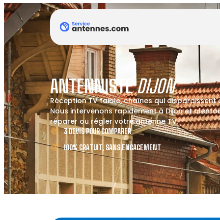
ANTENNISTE
DIJON
Réception TV faible, chaînes qui disparaissent
Nous intervenons rapidement à Dijon et alentour
réparer ou régler votre antenne TV.
3 DEVIS POUR COMPARER
100% GRATUIT, SANS ENGAGEMENT