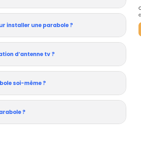
Q
c
ur installer une parabole ?
ation d’antenne tv ?
rabole soi-même ?
arabole ?