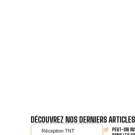
VOTRE 
Nos antennistes vous f
Recevez gra
DÉCOUVREZ NOS DERNIERS ARTICLES
PEUT-ON IN
Réception TNT