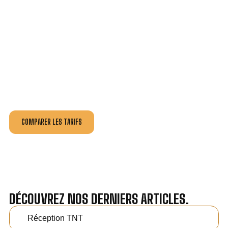
VOTRE INSTALLATION ET DÉPANNAGE AU
MEILLEUR PRIX À DOMÉRAT.
Nos antennistes vous fournissent
un devis au tarif le
plus juste
, selon la nature de la panne ou de l’installation.
Recevez gratuitement
3 devis pour comparer
et
effectuez vos travaux aux meilleur prix.
COMPARER LES TARIFS
DÉCOUVREZ NOS DERNIERS ARTICLES.
Réception TNT