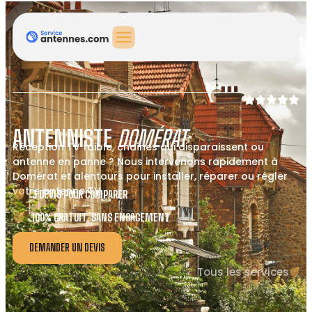
ANTENNISTE
DOMÉRAT
Réception TV faible, chaînes qui disparaissent ou
antenne en panne ? Nous intervenons rapidement à
Domérat et alentours pour installer, réparer ou régler
votre antenne TV.
3 DEVIS POUR COMPARER
100% GRATUIT, SANS ENGAGEMENT
DEMANDER UN DEVIS
Tous les services