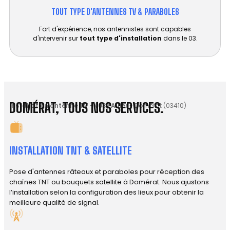
TOUT TYPE D'ANTENNES TV & PARABOLES
Fort d'expérience, nos antennistes sont capables
d'intervenir sur
tout type d'installation
dans le 03.
DOMÉRAT, TOUS NOS SERVICES.
Installation antenne TV
-
(03) Allier
-
Domérat (03410)
INSTALLATION TNT & SATELLITE
Pose d'antennes râteaux et paraboles pour réception des
chaînes TNT ou bouquets satellite à Domérat. Nous ajustons
l’installation selon la configuration des lieux pour obtenir la
meilleure qualité de signal.