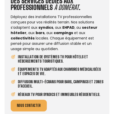
DES SERVICES DÉDIÉS AUX
PROFESSIONNELS
À DOMÉRAT
.
Déployez des installations TV professionnelles
conçues pour vos réalités terrain. Nos solutions
s’adaptent aux
syndics
, aux
EHPAD
, au
secteur
hôtelier
, aux
bars
, aux
campings
et aux
collectivités
locales. Chaque équipement est
pensé pour assurer une diffusion stable et un
usage simple au quotidien.
INSTALLATION DE SYSTÈMES TV POUR HÔTELS ET
HÉBERGEMENTS TOURISTIQUES.
ÉQUIPEMENTS TV ADAPTÉS AUX CHAMBRES MÉDICALISÉES
ET ESPACES DE VIE.
DIFFUSION MULTI-ÉCRANS POUR BARS, CAMPINGS ET ZONES
D’ACCUEIL.
RÉSEAUX TV POUR SYNDICS ET IMMEUBLES RÉSIDENTIELS.
NOUS CONTACTER