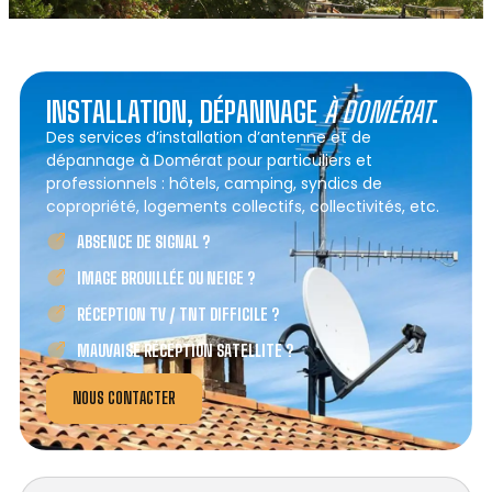
INSTALLATION, DÉPANNAGE
À DOMÉRAT
.
Des services d’installation d’antenne et de
dépannage à Domérat pour particuliers et
professionnels : hôtels, camping, syndics de
copropriété, logements collectifs, collectivités, etc.
ABSENCE DE SIGNAL ?
IMAGE BROUILLÉE OU NEIGE ?
RÉCEPTION TV / TNT DIFFICILE ?
MAUVAISE RÉCEPTION SATELLITE ?
NOUS CONTACTER