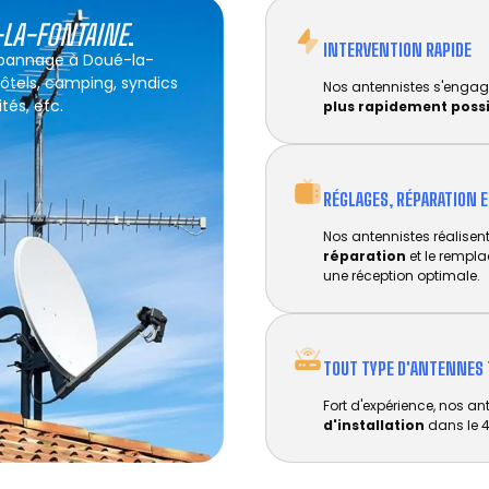
-LA-FONTAINE
.
INTERVENTION RAPIDE
dépannage à Doué-la-
hôtels, camping, syndics
Nos antennistes s'engag
tés, etc.
plus rapidement poss
RÉGLAGES, RÉPARATION 
Nos antennistes réalisent 
réparation
et le rempl
une réception optimale.
TOUT TYPE D'ANTENNES 
Fort d'expérience, nos an
d'installation
dans le 4