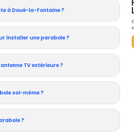
ste à Doué-la-Fontaine ?
Q
c
ur installer une parabole ?
 antenne TV extérieure ?
rabole soi-même ?
arabole ?