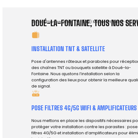
DOUÉ-LA-FONTAINE, TOUS NOS SERV
Installation antenne TV
-
(49) Maine-et-Loire
-
Doué-
INSTALLATION TNT & SATELLITE
Pose d'antennes râteaux et paraboles pour réceptio
des chaînes TNT ou bouquets satellite à Doué-la-
Fontaine. Nous ajustons l’installation selon la
configuration des lieux pour obtenir la meilleure qual
de signal.
POSE FILTRES 4G/5G WIFI & AMPLIFICATEURS
Nous mettons en place les dispositifs nécessaires po
protéger votre installation contre les parasites : pos
filtres 4G/5G et installation d’amplificateurs pour élim