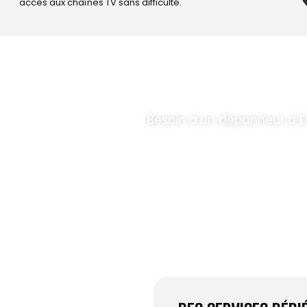
accès aux chaînes TV sans difficulté.
T PARABOLES
.
Besoin d’un dépanneur à 