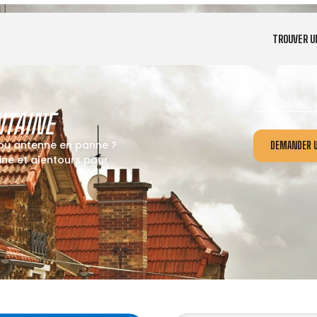
TROUVER U
TAINE
 ou antenne en panne ?
DEMANDER U
ne et alentours pour