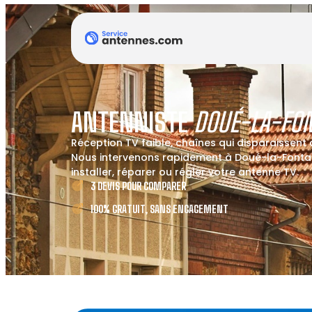
ANTENNISTE
DOUÉ-LA-FON
Réception TV faible, chaînes qui disparaissent
Nous intervenons rapidement à Doué-la-Fontai
installer, réparer ou régler votre antenne TV.
3 DEVIS POUR COMPARER
100% GRATUIT, SANS ENGAGEMENT