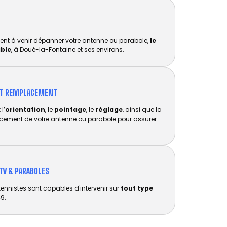
ent à venir dépanner votre antenne ou parabole,
le
ible
, à Doué-la-Fontaine et ses environs.
ET REMPLACEMENT​
l’
orientation
, le
pointage
, le
réglage
, ainsi que la
acement de votre antenne ou parabole pour assurer
TV & PARABOLES
tennistes sont capables d'intervenir sur
tout type
9.