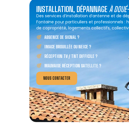
INSTALLATION, DÉPANNAGE
À DOUÉ
Des services d’installation d’antenne et de 
Fontaine pour particuliers et professionnels : 
de copropriété, logements collectifs, collectivi
ABSENCE DE SIGNAL ?
IMAGE BROUILLÉE OU NEIGE ?
RÉCEPTION TV / TNT DIFFICILE ?
MAUVAISE RÉCEPTION SATELLITE ?
NOUS CONTACTER