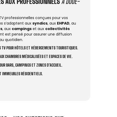
IÉS AUX PROFESSIONNELS
À DOUÉ-
 TV professionnelles conçues pour vos
ions s’adaptent aux
syndics
, aux
EHPAD
, au
rs
, aux
campings
et aux
collectivités
t est pensé pour assurer une diffusion
au quotidien.
 TV POUR HÔTELS ET HÉBERGEMENTS TOURISTIQUES.
UX CHAMBRES MÉDICALISÉES ET ESPACES DE VIE.
OUR BARS, CAMPINGS ET ZONES D’ACCUEIL.
ET IMMEUBLES RÉSIDENTIELS.