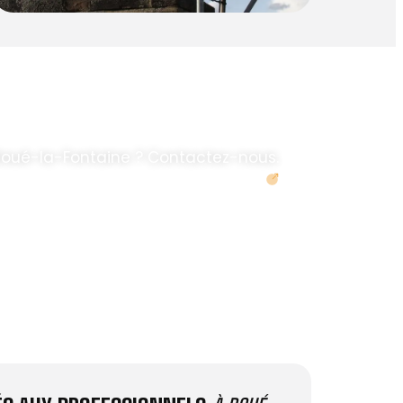
Doué-la-Fontaine ? Contactez-nous.
Demander un devis