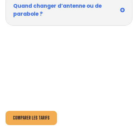
Quand changer d’antenne ou de
parabole ?
VOTRE INSTALLATION ET DÉPANNAGE AU
MEILLEUR PRIX À DOUVRES-LA-DÉLIVRANDE.
Nos antennistes vous fournissent
un devis au tarif le
plus juste
, selon la nature de la panne ou de l’installation.
Recevez gratuitement
3 devis pour comparer
et
effectuez vos travaux aux meilleur prix.
COMPARER LES TARIFS