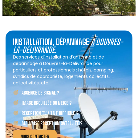
INSTALLATION, DÉPANNAGE
À DOUVRES-
LA-DÉLIVRANDE
.
Des services d’installation d’antenne et de
dépannage à Douvres-la-Délivrande pour
particuliers et professionnels : hôtels, camping,
syndics de copropriété, logements collectifs,
collectivités, etc.
ABSENCE DE SIGNAL ?
IMAGE BROUILLÉE OU NEIGE ?
RÉCEPTION TV / TNT DIFFICILE ?
MAUVAISE RÉCEPTION SATELLITE ?
NOUS CONTACTER