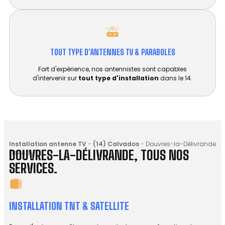
TOUT TYPE D'ANTENNES TV & PARABOLES
Fort d'expérience, nos antennistes sont capables
d'intervenir sur
tout type d'installation
dans le 14.
Installation antenne TV
-
(14) Calvados
-
Douvres-la-Délivrande
DOUVRES-LA-DÉLIVRANDE, TOUS NOS
(14440)
SERVICES.
INSTALLATION TNT & SATELLITE