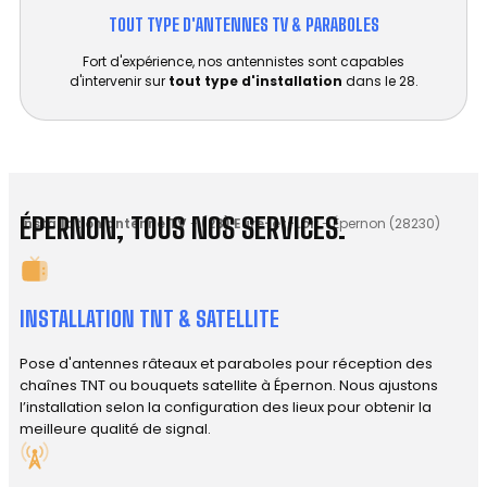
TOUT TYPE D'ANTENNES TV & PARABOLES
Fort d'expérience, nos antennistes sont capables
d'intervenir sur
tout type d'installation
dans le 28.
ÉPERNON, TOUS NOS SERVICES.
Installation antenne TV
-
(28) Eure-et-Loir
-
Épernon (28230)
INSTALLATION TNT & SATELLITE
Pose d'antennes râteaux et paraboles pour réception des
chaînes TNT ou bouquets satellite à Épernon. Nous ajustons
l’installation selon la configuration des lieux pour obtenir la
meilleure qualité de signal.