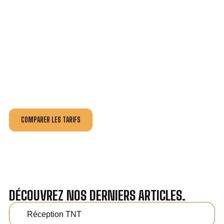
VOTRE INSTALLATION ET DÉPANNAGE AU
MEILLEUR PRIX À ÉPERNON.
Nos antennistes vous fournissent
un devis au tarif le
plus juste
, selon la nature de la panne ou de l’installation.
Recevez gratuitement
3 devis pour comparer
et
effectuez vos travaux aux meilleur prix.
COMPARER LES TARIFS
DÉCOUVREZ NOS DERNIERS ARTICLES.
Réception TNT