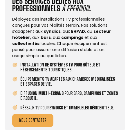
DES SERVICES DÉDIÉS AUX
PROFESSIONNELS
À ÉPERNON
.
Déployez des installations TV professionnelles
conçues pour vos réalités terrain. Nos solutions
s’adaptent aux
syndics
, aux
EHPAD
, au
secteur
hôtelier
, aux
bars
, aux
campings
et aux
collectivités
locales. Chaque équipement est
pensé pour assurer une diffusion stable et un
usage simple au quotidien.
INSTALLATION DE SYSTÈMES TV POUR HÔTELS ET
HÉBERGEMENTS TOURISTIQUES.
ÉQUIPEMENTS TV ADAPTÉS AUX CHAMBRES MÉDICALISÉES
ET ESPACES DE VIE.
DIFFUSION MULTI-ÉCRANS POUR BARS, CAMPINGS ET ZONES
D’ACCUEIL.
RÉSEAUX TV POUR SYNDICS ET IMMEUBLES RÉSIDENTIELS.
NOUS CONTACTER