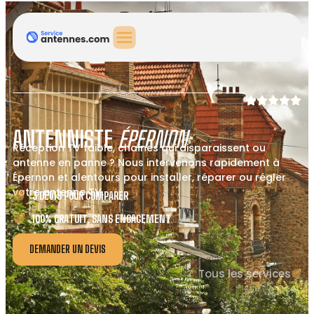
ANTENNISTE
ÉPERNON
Réception TV faible, chaînes qui disparaissent ou
antenne en panne ? Nous intervenons rapidement à
Épernon et alentours pour installer, réparer ou régler
votre antenne TV.
3 DEVIS POUR COMPARER
100% GRATUIT, SANS ENGAGEMENT
DEMANDER UN DEVIS
Tous les services