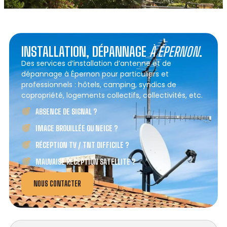
INSTALLATION, DÉPANNAGE
À ÉPERNON
.
Des services d’installation d’antenne et de
dépannage à Épernon pour particuliers et
professionnels : hôtels, camping, syndics de
copropriété, logements collectifs, collectivités, etc.
ABSENCE DE SIGNAL ?
IMAGE BROUILLÉE OU NEIGE ?
RÉCEPTION TV / TNT DIFFICILE ?
MAUVAISE RÉCEPTION SATELLITE ?
NOUS CONTACTER