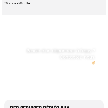
TV sans difficulté.
DÉPANNAGE RAPIDE
ANTENNE TV ET
PARABOLES
.
Besoin d’un dépanneur à Erquy ?
Contactez-nous.
Demander un devis