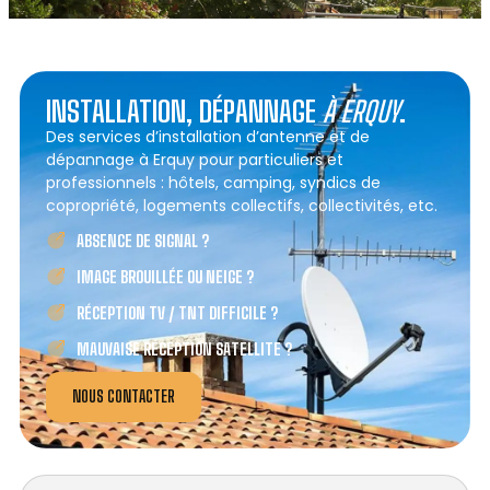
INSTALLATION, DÉPANNAGE
À ERQUY
.
Des services d’installation d’antenne et de
dépannage à Erquy pour particuliers et
professionnels : hôtels, camping, syndics de
copropriété, logements collectifs, collectivités, etc.
ABSENCE DE SIGNAL ?
IMAGE BROUILLÉE OU NEIGE ?
RÉCEPTION TV / TNT DIFFICILE ?
MAUVAISE RÉCEPTION SATELLITE ?
NOUS CONTACTER