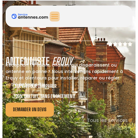
ANTENNISTE
ERQUY
Réception TV faible, chaînes qui disparaissent ou
antenne en panne ? Nous intervenons rapidement à
Erquy et alentours pour installer, réparer ou régler
votre antenne TV.
3 DEVIS POUR COMPARER
100% GRATUIT, SANS ENGAGEMENT
DEMANDER UN DEVIS
Tous les services