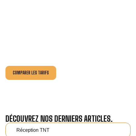
VOTRE INSTALLATION ET DÉPANNAGE AU
MEILLEUR PRIX À ERQUY.
Nos antennistes vous fournissent
un devis au tarif le
plus juste
, selon la nature de la panne ou de l’installation.
Recevez gratuitement
3 devis pour comparer
et
effectuez vos travaux aux meilleur prix.
COMPARER LES TARIFS
DÉCOUVREZ NOS DERNIERS ARTICLES.
Réception TNT