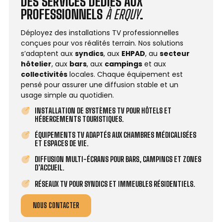
DES SERVICES DÉDIÉS AUX
PROFESSIONNELS
À ERQUY
.
Déployez des installations TV professionnelles
conçues pour vos réalités terrain. Nos solutions
s’adaptent aux
syndics
, aux
EHPAD
, au
secteur
hôtelier
, aux
bars
, aux
campings
et aux
collectivités
locales. Chaque équipement est
pensé pour assurer une diffusion stable et un
usage simple au quotidien.
INSTALLATION DE SYSTÈMES TV POUR HÔTELS ET
HÉBERGEMENTS TOURISTIQUES.
ÉQUIPEMENTS TV ADAPTÉS AUX CHAMBRES MÉDICALISÉES
ET ESPACES DE VIE.
DIFFUSION MULTI-ÉCRANS POUR BARS, CAMPINGS ET ZONES
D’ACCUEIL.
RÉSEAUX TV POUR SYNDICS ET IMMEUBLES RÉSIDENTIELS.
NOUS CONTACTER