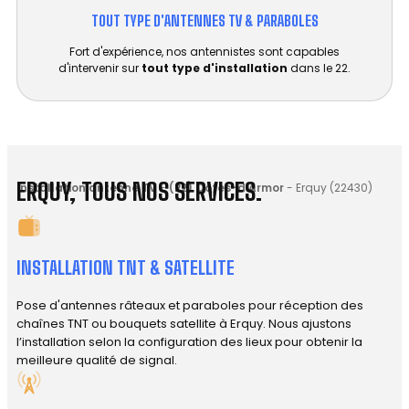
TOUT TYPE D'ANTENNES TV & PARABOLES
Fort d'expérience, nos antennistes sont capables
d'intervenir sur
tout type d'installation
dans le 22.
ERQUY, TOUS NOS SERVICES.
Installation antenne TV
-
(22) Côtes-d'Armor
-
Erquy (22430)
INSTALLATION TNT & SATELLITE
Pose d'antennes râteaux et paraboles pour réception des
chaînes TNT ou bouquets satellite à Erquy. Nous ajustons
l’installation selon la configuration des lieux pour obtenir la
meilleure qualité de signal.