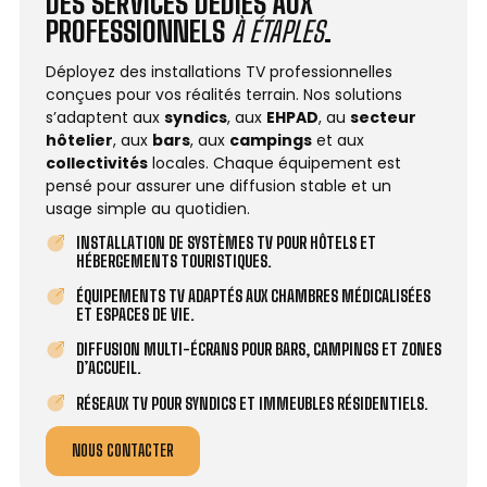
DES SERVICES DÉDIÉS AUX
PROFESSIONNELS
À ÉTAPLES
.
Déployez des installations TV professionnelles
conçues pour vos réalités terrain. Nos solutions
s’adaptent aux
syndics
, aux
EHPAD
, au
secteur
hôtelier
, aux
bars
, aux
campings
et aux
collectivités
locales. Chaque équipement est
pensé pour assurer une diffusion stable et un
usage simple au quotidien.
INSTALLATION DE SYSTÈMES TV POUR HÔTELS ET
HÉBERGEMENTS TOURISTIQUES.
ÉQUIPEMENTS TV ADAPTÉS AUX CHAMBRES MÉDICALISÉES
ET ESPACES DE VIE.
DIFFUSION MULTI-ÉCRANS POUR BARS, CAMPINGS ET ZONES
D’ACCUEIL.
RÉSEAUX TV POUR SYNDICS ET IMMEUBLES RÉSIDENTIELS.
NOUS CONTACTER