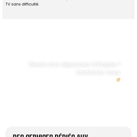
TV sans difficulté.
DÉPANNAGE RAPIDE
ANTENNE TV ET
PARABOLES
.
Besoin d’un dépanneur à Étaples ?
Contactez-nous.
Demander un devis