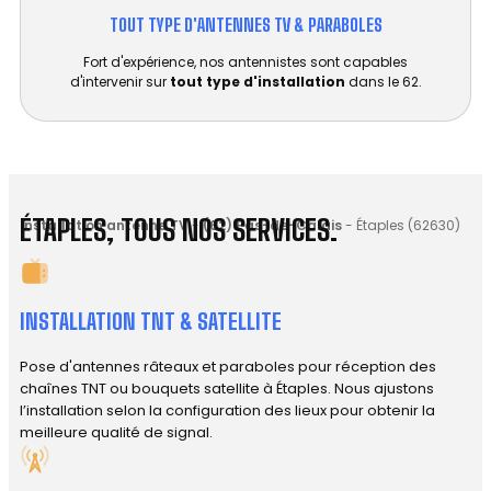
TOUT TYPE D'ANTENNES TV & PARABOLES
Fort d'expérience, nos antennistes sont capables
d'intervenir sur
tout type d'installation
dans le 62.
ÉTAPLES, TOUS NOS SERVICES.
Installation antenne TV
-
(62) Pas-de-Calais
-
Étaples (62630)
INSTALLATION TNT & SATELLITE
Pose d'antennes râteaux et paraboles pour réception des
chaînes TNT ou bouquets satellite à Étaples. Nous ajustons
l’installation selon la configuration des lieux pour obtenir la
meilleure qualité de signal.