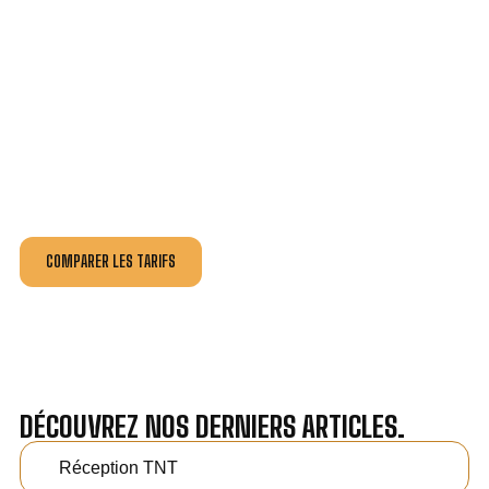
VOTRE INSTALLATION ET DÉPANNAGE AU
MEILLEUR PRIX À ÉTAPLES.
Nos antennistes vous fournissent
un devis au tarif le
plus juste
, selon la nature de la panne ou de l’installation.
Recevez gratuitement
3 devis pour comparer
et
effectuez vos travaux aux meilleur prix.
COMPARER LES TARIFS
DÉCOUVREZ NOS DERNIERS ARTICLES.
Réception TNT