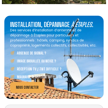
INSTALLATION, DÉPANNAGE
À ÉTAPLES
.
Des services d’installation d’antenne et de
dépannage à Étaples pour particuliers et
professionnels : hôtels, camping, syndics de
copropriété, logements collectifs, collectivités, etc.
ABSENCE DE SIGNAL ?
IMAGE BROUILLÉE OU NEIGE ?
RÉCEPTION TV / TNT DIFFICILE ?
MAUVAISE RÉCEPTION SATELLITE ?
NOUS CONTACTER