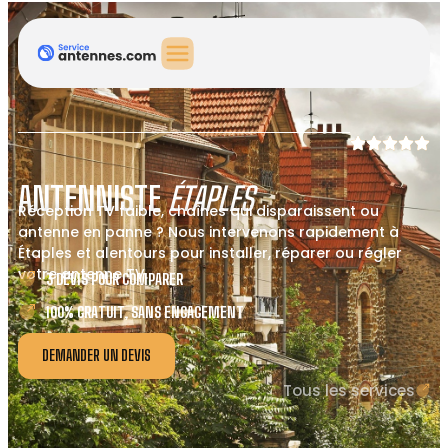
ANTENNISTE
ÉTAPLES
Réception TV faible, chaînes qui disparaissent ou
antenne en panne ? Nous intervenons rapidement à
Étaples et alentours pour installer, réparer ou régler
votre antenne TV.
3 DEVIS POUR COMPARER
100% GRATUIT, SANS ENGAGEMENT
DEMANDER UN DEVIS
Tous les services