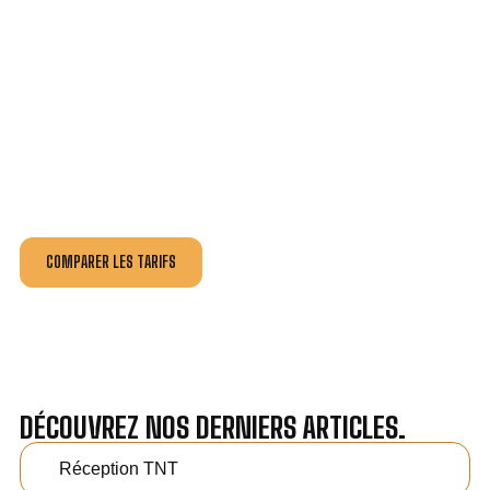
VOTRE INSTALLATION ET DÉPANNAGE AU
MEILLEUR PRIX À FLAYOSC.
Nos antennistes vous fournissent
un devis au tarif le
plus juste
, selon la nature de la panne ou de l’installation.
Recevez gratuitement
3 devis pour comparer
et
effectuez vos travaux aux meilleur prix.
COMPARER LES TARIFS
DÉCOUVREZ NOS DERNIERS ARTICLES.
Réception TNT