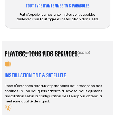
TOUT TYPE D'ANTENNES TV & PARABOLES
Fort d'expérience, nos antennistes sont capables
d'intervenir sur
tout type d'installation
dans le 83.
FLAYOSC, TOUS NOS SERVICES.
Installation antenne TV
-
(83) Var
-
Flayosc (83780)
INSTALLATION TNT & SATELLITE
Pose d'antennes râteaux et paraboles pour réception des
chaînes TNT ou bouquets satellite à Flayosc. Nous ajustons
l’installation selon la configuration des lieux pour obtenir la
meilleure qualité de signal.