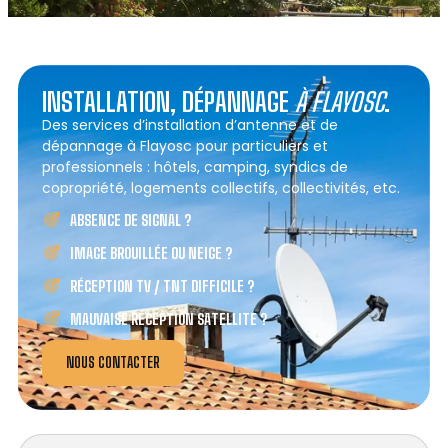
INSTALLATION, DÉPANNAGE
À FLAYOSC
.
Des services d’installation d’antenne et de
dépannage à Flayosc pour particuliers et
professionnels : hôtels, camping, syndics de
copropriété, logements collectifs, collectivités, etc.
ABSENCE DE SIGNAL ?
IMAGE BROUILLÉE OU NEIGE ?
RÉCEPTION TV / TNT DIFFICILE ?
MAUVAISE RÉCEPTION SATELLITE ?
NOUS CONTACTER