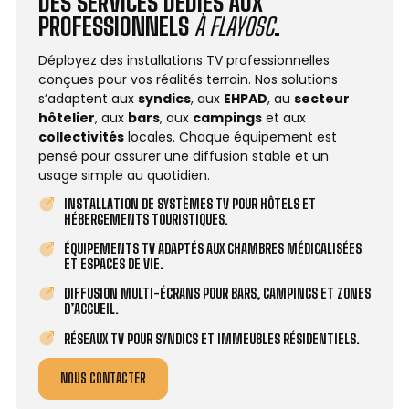
DES SERVICES DÉDIÉS AUX
PROFESSIONNELS
À FLAYOSC
.
Déployez des installations TV professionnelles
conçues pour vos réalités terrain. Nos solutions
s’adaptent aux
syndics
, aux
EHPAD
, au
secteur
hôtelier
, aux
bars
, aux
campings
et aux
collectivités
locales. Chaque équipement est
pensé pour assurer une diffusion stable et un
usage simple au quotidien.
INSTALLATION DE SYSTÈMES TV POUR HÔTELS ET
HÉBERGEMENTS TOURISTIQUES.
ÉQUIPEMENTS TV ADAPTÉS AUX CHAMBRES MÉDICALISÉES
ET ESPACES DE VIE.
DIFFUSION MULTI-ÉCRANS POUR BARS, CAMPINGS ET ZONES
D’ACCUEIL.
RÉSEAUX TV POUR SYNDICS ET IMMEUBLES RÉSIDENTIELS.
NOUS CONTACTER