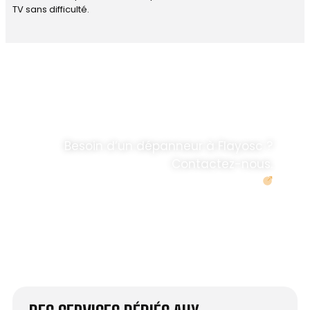
TV sans difficulté.
DÉPANNAGE RAPIDE
ANTENNE TV ET
PARABOLES
.
Besoin d’un dépanneur à Flayosc ?
Contactez-nous.
Demander un devis