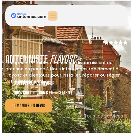
ANTENNISTE
FLAYOSC
Réception TV faible, chaînes qui disparaissent ou
antenne en panne ? Nous intervenons rapidement à
Flayosc et alentours pour installer, réparer ou régler
votre antenne TV.
3 DEVIS POUR COMPARER
100% GRATUIT, SANS ENGAGEMENT
DEMANDER UN DEVIS
Tous les services