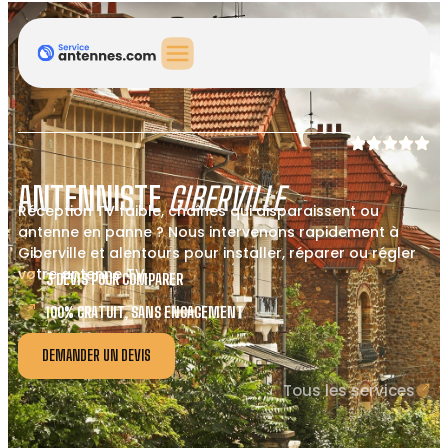
ANTENNISTE
GIBERVILLE
Réception TV faible, chaînes qui disparaissent ou
antenne en panne ? Nous intervenons rapidement à
Giberville et alentours pour installer, réparer ou régler
votre antenne TV.
3 DEVIS POUR COMPARER
100% GRATUIT, SANS ENGAGEMENT
DEMANDER UN DEVIS
Tous les services