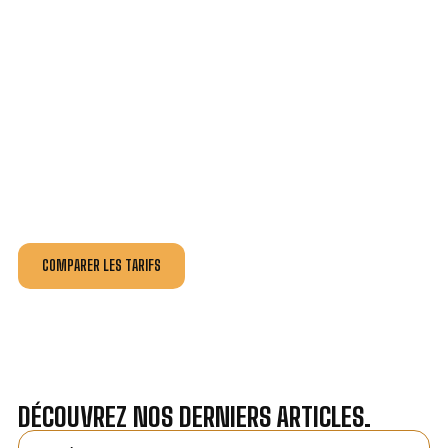
VOTRE INSTALLATION ET DÉPANNAGE AU
MEILLEUR PRIX À GIBERVILLE.
Nos antennistes vous fournissent
un devis au tarif le
plus juste
, selon la nature de la panne ou de l’installation.
Recevez gratuitement
3 devis pour comparer
et
effectuez vos travaux aux meilleur prix.
COMPARER LES TARIFS
DÉCOUVREZ NOS DERNIERS ARTICLES.