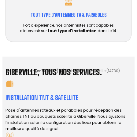
TOUT TYPE D'ANTENNES TV & PARABOLES
Fort d'expérience, nos antennistes sont capables
d'intervenir sur
tout type d'installation
dans le 14.
GIBERVILLE, TOUS NOS SERVICES.
Installation antenne TV
-
(14) Calvados
-
Giberville (14730)
INSTALLATION TNT & SATELLITE
Pose d'antennes râteaux et paraboles pour réception des
chaînes TNT ou bouquets satellite à Giberville. Nous ajustons
l’installation selon la configuration des lieux pour obtenir la
meilleure qualité de signal.