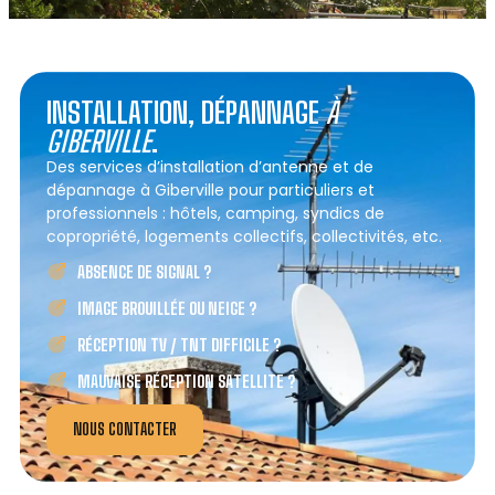
INSTALLATION, DÉPANNAGE
À
GIBERVILLE
.
Des services d’installation d’antenne et de
dépannage à Giberville pour particuliers et
professionnels : hôtels, camping, syndics de
copropriété, logements collectifs, collectivités, etc.
ABSENCE DE SIGNAL ?
IMAGE BROUILLÉE OU NEIGE ?
RÉCEPTION TV / TNT DIFFICILE ?
MAUVAISE RÉCEPTION SATELLITE ?
NOUS CONTACTER