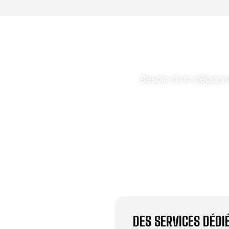
T PARABOLES
.
Besoin d’un dépann
DES SERVICES DÉD