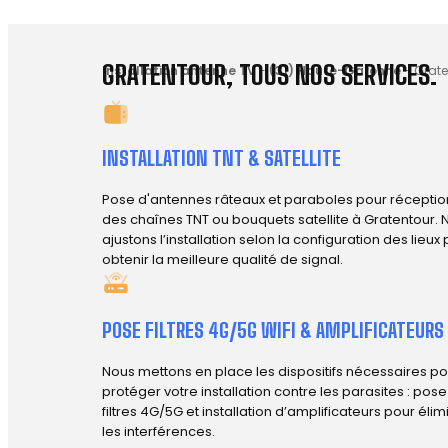
GRATENTOUR, TOUS NOS SERVICES.
Installation antenne TV
-
(31) Haute-Garonne
-
Grate
INSTALLATION TNT & SATELLITE
Pose d'antennes râteaux et paraboles pour réceptio
des chaînes TNT ou bouquets satellite à Gratentour. 
ajustons l’installation selon la configuration des lieux
obtenir la meilleure qualité de signal.
POSE FILTRES 4G/5G WIFI & AMPLIFICATEURS
Nous mettons en place les dispositifs nécessaires po
protéger votre installation contre les parasites : pos
filtres 4G/5G et installation d’amplificateurs pour élim
les interférences.