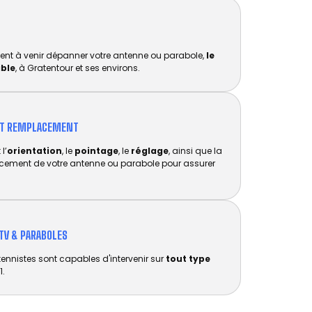
ent à venir dépanner votre antenne ou parabole,
le
ible
, à Gratentour et ses environs.
ET REMPLACEMENT​
l’
orientation
, le
pointage
, le
réglage
, ainsi que la
acement de votre antenne ou parabole pour assurer
TV & PARABOLES
tennistes sont capables d'intervenir sur
tout type
1.