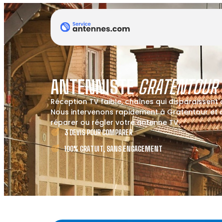
ANTENNISTE
GRATENTOUR
Réception TV faible, chaînes qui disparaissent
Nous intervenons rapidement à Gratentour et al
réparer ou régler votre antenne TV.
3 DEVIS POUR COMPARER
100% GRATUIT, SANS ENGAGEMENT