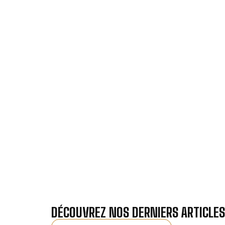
VOTRE INS
Nos antennistes vous f
Recevez gra
DÉCOUVREZ NOS DERNIERS ARTICLES