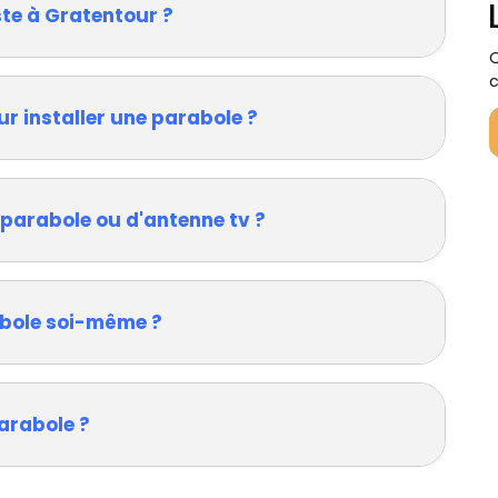
ste à Gratentour ?
Q
c
ur installer une parabole ?
 parabole ou d'antenne tv ?
rabole soi-même ?
arabole ?