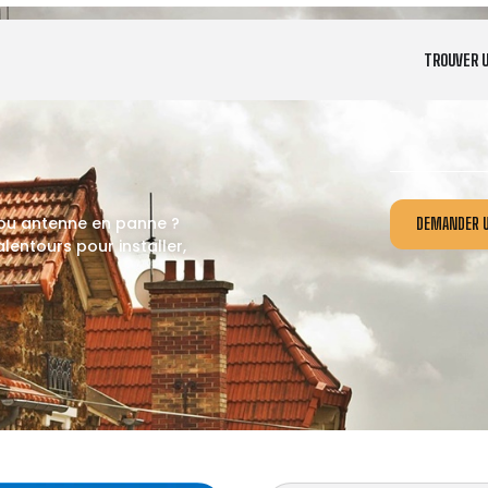
TROUVER 
 ou antenne en panne ?
DEMANDER U
entours pour installer,