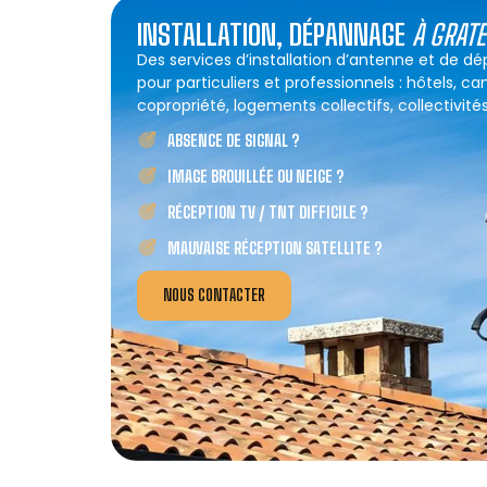
INSTALLATION, DÉPANNAGE
À GRAT
Des services d’installation d’antenne et de 
pour particuliers et professionnels : hôtels, c
copropriété, logements collectifs, collectivités
ABSENCE DE SIGNAL ?
IMAGE BROUILLÉE OU NEIGE ?
RÉCEPTION TV / TNT DIFFICILE ?
MAUVAISE RÉCEPTION SATELLITE ?
NOUS CONTACTER