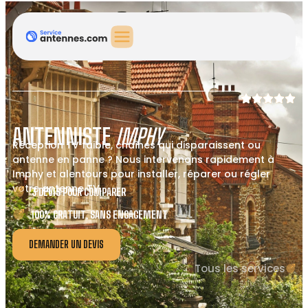
ANTENNISTE
IMPHY
Réception TV faible, chaînes qui disparaissent ou
antenne en panne ? Nous intervenons rapidement à
Imphy et alentours pour installer, réparer ou régler
votre antenne TV.
3 DEVIS POUR COMPARER
100% GRATUIT, SANS ENGAGEMENT
DEMANDER UN DEVIS
Tous les services