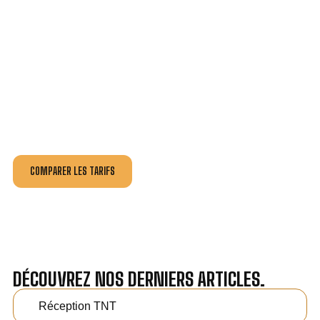
VOTRE INSTALLATION ET DÉPANNAGE AU
MEILLEUR PRIX À IMPHY.
Nos antennistes vous fournissent
un devis au tarif le
plus juste
, selon la nature de la panne ou de l’installation.
Recevez gratuitement
3 devis pour comparer
et
effectuez vos travaux aux meilleur prix.
COMPARER LES TARIFS
DÉCOUVREZ NOS DERNIERS ARTICLES.
Réception TNT