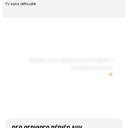
TV sans difficulté.
DÉPANNAGE RAPIDE
ANTENNE TV ET
PARABOLES
.
Besoin d’un dépanneur à Imphy ?
Contactez-nous.
Demander un devis