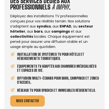
DES SERVICES DÉDIÉS AUX
PROFESSIONNELS
À IMPHY
.
Déployez des installations TV professionnelles
conçues pour vos réalités terrain. Nos solutions
s’adaptent aux
syndics
, aux
EHPAD
, au
secteur
hôtelier
, aux
bars
, aux
campings
et aux
collectivités
locales. Chaque équipement est
pensé pour assurer une diffusion stable et un
usage simple au quotidien.
INSTALLATION DE SYSTÈMES TV POUR HÔTELS ET
HÉBERGEMENTS TOURISTIQUES.
ÉQUIPEMENTS TV ADAPTÉS AUX CHAMBRES MÉDICALISÉES
ET ESPACES DE VIE.
DIFFUSION MULTI-ÉCRANS POUR BARS, CAMPINGS ET ZONES
D’ACCUEIL.
RÉSEAUX TV POUR SYNDICS ET IMMEUBLES RÉSIDENTIELS.
NOUS CONTACTER