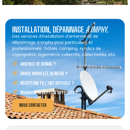
INSTALLATION, DÉPANNAGE
À IMPHY
.
Des services d’installation d’antenne et de
dépannage à Imphy pour particuliers et
professionnels : hôtels, camping, syndics de
copropriété, logements collectifs, collectivités, etc.
ABSENCE DE SIGNAL ?
IMAGE BROUILLÉE OU NEIGE ?
RÉCEPTION TV / TNT DIFFICILE ?
MAUVAISE RÉCEPTION SATELLITE ?
NOUS CONTACTER