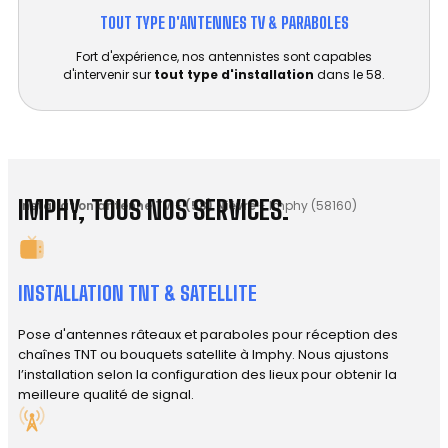
TOUT TYPE D'ANTENNES TV & PARABOLES
Fort d'expérience, nos antennistes sont capables
d'intervenir sur
tout type d'installation
dans le 58.
IMPHY, TOUS NOS SERVICES.
Installation antenne TV
-
(58) Nièvre
-
Imphy (58160)
INSTALLATION TNT & SATELLITE
Pose d'antennes râteaux et paraboles pour réception des
chaînes TNT ou bouquets satellite à Imphy. Nous ajustons
l’installation selon la configuration des lieux pour obtenir la
meilleure qualité de signal.