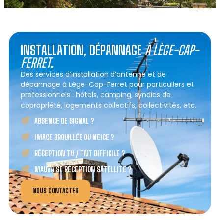
INSTALLATION, DÉPANNAGE
À LÈGE-CAP-
FERRET
.
Des services d’installation d’antenne et de
dépannage à Lège-Cap-Ferret pour particuliers et
professionnels : hôtels, camping, syndics de
copropriété, logements collectifs, collectivités, etc.
ABSENCE DE SIGNAL ?
IMAGE BROUILLÉE OU NEIGE ?
RÉCEPTION TV / TNT DIFFICILE ?
MAUVAISE RÉCEPTION SATELLITE ?
NOUS CONTACTER