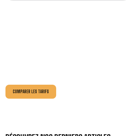
VOTRE INSTALLATION ET DÉPANNAGE AU
MEILLEUR PRIX À LÈGE-CAP-FERRET.
Nos antennistes vous fournissent
un devis au tarif le
plus juste
, selon la nature de la panne ou de l’installation.
Recevez gratuitement
3 devis pour comparer
et
effectuez vos travaux aux meilleur prix.
COMPARER LES TARIFS