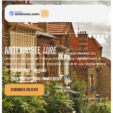
ANTENNISTE
LURÉ
Réception TV faible, chaînes qui disparaissent ou
antenne en panne ? Nous intervenons rapidement à
Luré et alentours pour installer, réparer ou régler votre
antenne TV.
3 DEVIS POUR COMPARER
100% GRATUIT, SANS ENGAGEMENT
DEMANDER UN DEVIS
Tous les services