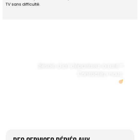
TV sans difficulté.
DÉPANNAGE RAPIDE
ANTENNE TV ET
PARABOLES
.
Besoin d’un dépanneur à Luré ?
Contactez-nous.
Demander un devis