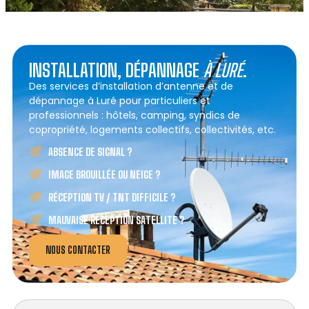
INSTALLATION, DÉPANNAGE
À LURÉ
.
Des services d’installation d’antenne et de
dépannage à Luré pour particuliers et
professionnels : hôtels, camping, syndics de
copropriété, logements collectifs, collectivités, etc.
ABSENCE DE SIGNAL ?
IMAGE BROUILLÉE OU NEIGE ?
RÉCEPTION TV / TNT DIFFICILE ?
MAUVAISE RÉCEPTION SATELLITE ?
NOUS CONTACTER