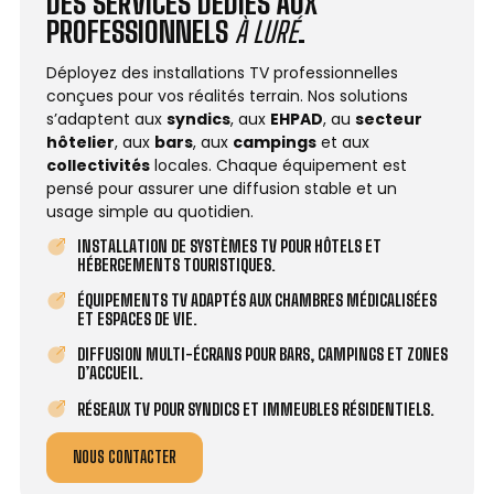
DES SERVICES DÉDIÉS AUX
PROFESSIONNELS
À LURÉ
.
Déployez des installations TV professionnelles
conçues pour vos réalités terrain. Nos solutions
s’adaptent aux
syndics
, aux
EHPAD
, au
secteur
hôtelier
, aux
bars
, aux
campings
et aux
collectivités
locales. Chaque équipement est
pensé pour assurer une diffusion stable et un
usage simple au quotidien.
INSTALLATION DE SYSTÈMES TV POUR HÔTELS ET
HÉBERGEMENTS TOURISTIQUES.
ÉQUIPEMENTS TV ADAPTÉS AUX CHAMBRES MÉDICALISÉES
ET ESPACES DE VIE.
DIFFUSION MULTI-ÉCRANS POUR BARS, CAMPINGS ET ZONES
D’ACCUEIL.
RÉSEAUX TV POUR SYNDICS ET IMMEUBLES RÉSIDENTIELS.
NOUS CONTACTER