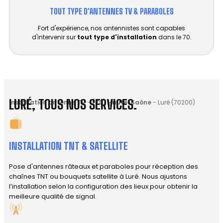
TOUT TYPE D'ANTENNES TV & PARABOLES
Fort d'expérience, nos antennistes sont capables
d'intervenir sur
tout type d'installation
dans le 70.
LURÉ, TOUS NOS SERVICES.
Installation antenne TV
-
(70) Haute-Saône
-
Luré (70200)
INSTALLATION TNT & SATELLITE
Pose d'antennes râteaux et paraboles pour réception des
chaînes TNT ou bouquets satellite à Luré. Nous ajustons
l’installation selon la configuration des lieux pour obtenir la
meilleure qualité de signal.