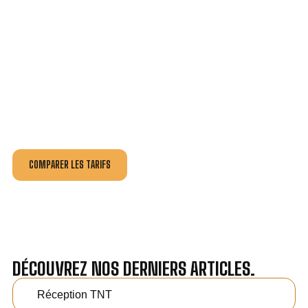
VOTRE INSTALLATION ET DÉPANNAGE AU
MEILLEUR PRIX À LURÉ.
Nos antennistes vous fournissent
un devis au tarif le
plus juste
, selon la nature de la panne ou de l’installation.
Recevez gratuitement
3 devis pour comparer
et
effectuez vos travaux aux meilleur prix.
COMPARER LES TARIFS
DÉCOUVREZ NOS DERNIERS ARTICLES.
Réception TNT