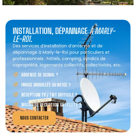
INSTALLATION, DÉPANNAGE
À MARLY-
LE-ROI
.
Des services d’installation d’antenne et de
dépannage à Marly-le-Roi pour particuliers et
professionnels : hôtels, camping, syndics de
copropriété, logements collectifs, collectivités, etc.
ABSENCE DE SIGNAL ?
IMAGE BROUILLÉE OU NEIGE ?
RÉCEPTION TV / TNT DIFFICILE ?
MAUVAISE RÉCEPTION SATELLITE ?
NOUS CONTACTER