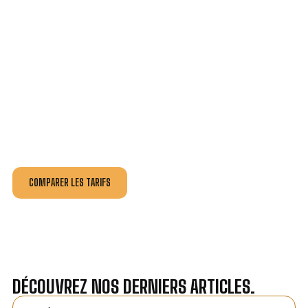
VOTRE INSTALLATION ET DÉPANNAGE AU
MEILLEUR PRIX À MARLY-LE-ROI.
Nos antennistes vous fournissent
un devis au tarif le
plus juste
, selon la nature de la panne ou de l’installation.
Recevez gratuitement
3 devis pour comparer
et
effectuez vos travaux aux meilleur prix.
COMPARER LES TARIFS
DÉCOUVREZ NOS DERNIERS ARTICLES.