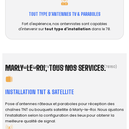
TOUT TYPE D'ANTENNES TV & PARABOLES
Fort d'expérience, nos antennistes sont capables
d'intervenir sur
tout type d'installation
dans le 78.
MARLY-LE-ROI, TOUS NOS SERVICES.
Installation antenne TV
-
(78) Yvelines
-
Marly-le-Roi (78160)
INSTALLATION TNT & SATELLITE
Pose d'antennes râteaux et paraboles pour réception des
chaînes TNT ou bouquets satellite à Marly-le-Roi. Nous ajustons
l’installation selon la configuration des lieux pour obtenir la
meilleure qualité de signal.