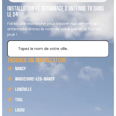
INSTALLATION ET DÉPANNAGE D'ANTENNE TV DANS
LE 54
Faites une recherche pour trouver rapidement un
antenniste. Entrez le nom de votre ville et le tour est
joué !
TROUVER UN INSTALLATEUR
NANCY
VANDŒUVRE-LÈS-NANCY
LUNÉVILLE
TOUL
LAXOU