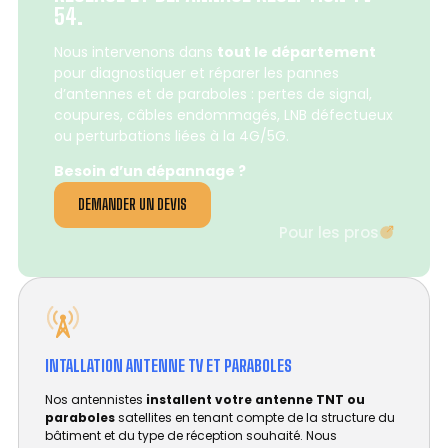
54.
Nous intervenons dans
tout le département
pour diagnostiquer et réparer les pannes
d’antennes et de paraboles : pertes de signal,
coupures, câbles endommagés, LNB défectueux
ou perturbations liées à la 4G/5G.
Besoin d’un dépannage ?
DEMANDER UN DEVIS
Pour les pros
INTALLATION ANTENNE TV ET PARABOLES
Nos antennistes
installent votre antenne TNT ou
paraboles
satellites en tenant compte de la structure du
bâtiment et du type de réception souhaité. Nous