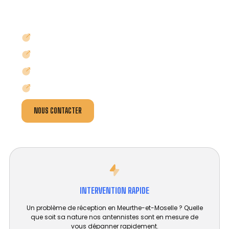
professionnels : hôtels, syndics de propriété,
propriétaires d’immeuble, promoteurs immobilier,
etc.
ABSENCE DE SIGNAL ?
IMAGE BROUILLÉE OU NEIGE ?
RÉCEPTION TV / TNT DIFFICILE ?
MAUVAISE RÉCEPTION SATELLITE ?
NOUS CONTACTER
INTERVENTION RAPIDE
Un problème de réception en Meurthe-et-Moselle ? Quelle
que soit sa nature nos antennistes sont en mesure de
vous dépanner rapidement.