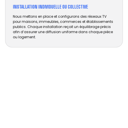
INSTALLATION INDIVIDUELLE OU COLLECTIVE
Nous mettons en place et configurons des réseaux TV
pour maisons, immeubles, commerces et établissements
publics. Chaque installation reçoit un équilibrage précis
afin d’assurer une diffusion uniforme dans chaque pièce
ou logement.
DÉPANNAGE ANTENNE MEURTHE-ET-
MOSELLE - TOUJOURS PRÊT POUR VOUS
DÉPANNER !
Des services d’installation d’antenne et de
dépannage dans le 54 pour particuliers et