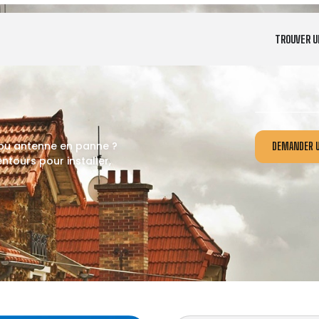
TROUVER U
 ou antenne en panne ?
DEMANDER U
ntours pour installer,