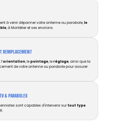
ent à venir dépanner votre antenne ou parabole,
le
ible
, à Montélier et ses environs.
ET REMPLACEMENT​
l’
orientation
, le
pointage
, le
réglage
, ainsi que la
acement de votre antenne ou parabole pour assurer
TV & PARABOLES
tennistes sont capables d'intervenir sur
tout type
6.