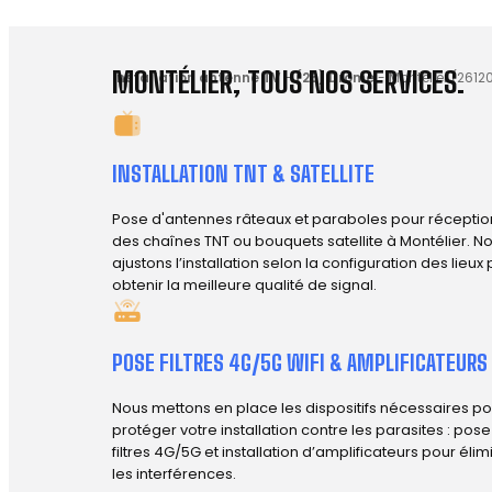
MONTÉLIER, TOUS NOS SERVICES.
Installation antenne TV
-
(26) Drôme
-
Montélier (2612
INSTALLATION TNT & SATELLITE
Pose d'antennes râteaux et paraboles pour réceptio
des chaînes TNT ou bouquets satellite à Montélier. N
ajustons l’installation selon la configuration des lieux
obtenir la meilleure qualité de signal.
POSE FILTRES 4G/5G WIFI & AMPLIFICATEURS
Nous mettons en place les dispositifs nécessaires po
protéger votre installation contre les parasites : pos
filtres 4G/5G et installation d’amplificateurs pour élim
les interférences.