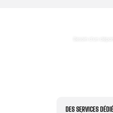
T PARABOLES
.
Besoin d’un dépan
DES SERVICES DÉD