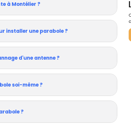
te à Montélier ?
Q
c
ur installer une parabole ?
annage d'une antenne ?
rabole soi-même ?
arabole ?