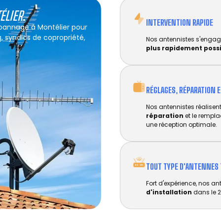
ÉLIER
.
INTERVENTION RAPIDE
épannage à Montélier pour
g, syndics de copropriété,
Nos antennistes s'engag
plus rapidement poss
RÉGLAGES, RÉPARATION 
Nos antennistes réalisent 
réparation
et le rempl
une réception optimale.
TOUT TYPE D'ANTENNES 
Fort d'expérience, nos an
d'installation
dans le 2