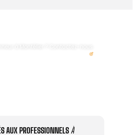
neur à Montélier ? Contactez-nous.
Demander un devis
IÉS AUX PROFESSIONNELS
À