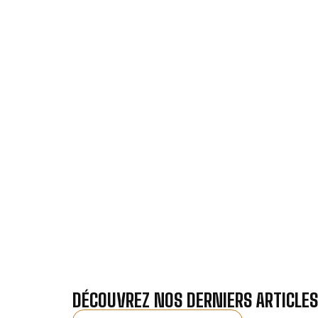
VOTRE IN
Nos antennistes vous f
Recevez gra
DÉCOUVREZ NOS DERNIERS ARTICLES