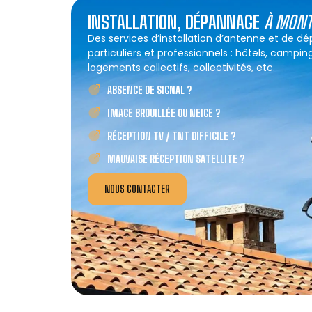
INSTALLATION, DÉPANNAGE
À MONT
Des services d’installation d’antenne et de d
particuliers et professionnels : hôtels, campin
logements collectifs, collectivités, etc.
ABSENCE DE SIGNAL ?
IMAGE BROUILLÉE OU NEIGE ?
RÉCEPTION TV / TNT DIFFICILE ?
MAUVAISE RÉCEPTION SATELLITE ?
NOUS CONTACTER