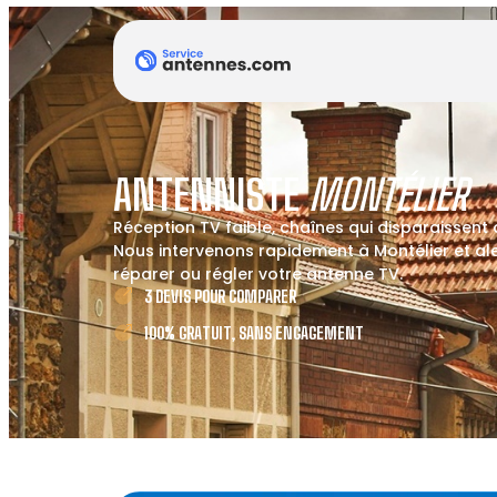
ANTENNISTE
MONTÉLIER
Réception TV faible, chaînes qui disparaissent
Nous intervenons rapidement à Montélier et ale
réparer ou régler votre antenne TV.
3 DEVIS POUR COMPARER
100% GRATUIT, SANS ENGAGEMENT