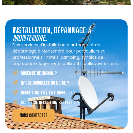
INSTALLATION, DÉPANNAGE
À
MONTENDRE
.
Des services d’installation d’antenne et de
dépannage à Montendre pour particuliers et
professionnels : hôtels, camping, syndics de
copropriété, logements collectifs, collectivités, etc.
ABSENCE DE SIGNAL ?
IMAGE BROUILLÉE OU NEIGE ?
RÉCEPTION TV / TNT DIFFICILE ?
MAUVAISE RÉCEPTION SATELLITE ?
NOUS CONTACTER