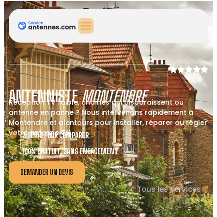
ANTENNISTE
MONTENDRE
Réception TV faible, chaînes qui disparaissent ou
antenne en panne ? Nous intervenons rapidement à
Montendre et alentours pour installer, réparer ou régler
votre antenne TV.
3 DEVIS POUR COMPARER
100% GRATUIT, SANS ENGAGEMENT
DEMANDER UN DEVIS
Tous les services