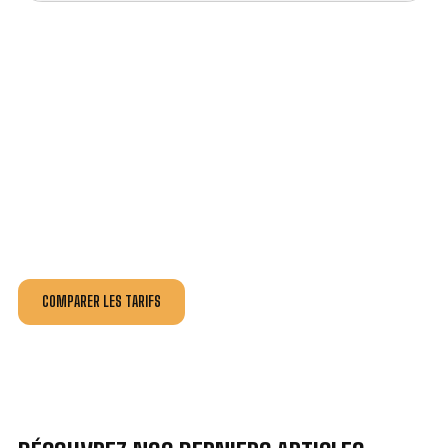
VOTRE INSTALLATION ET DÉPANNAGE AU
MEILLEUR PRIX À MONTENDRE.
Nos antennistes vous fournissent
un devis au tarif le
plus juste
, selon la nature de la panne ou de l’installation.
Recevez gratuitement
3 devis pour comparer
et
effectuez vos travaux aux meilleur prix.
COMPARER LES TARIFS