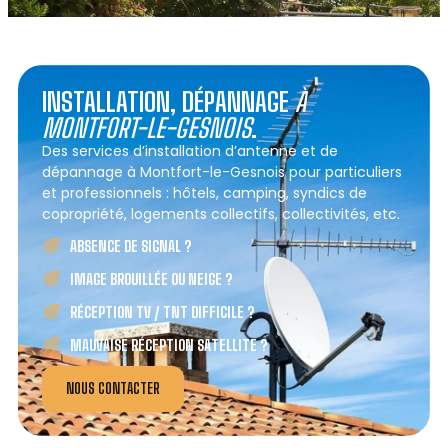
INSTALLATION, DÉPANNAGE
À
MONTFORT-LE-GESNOIS
.
Des services d’installation d’antenne et de
dépannage à Montfort-le-Gesnois pour particuliers
et professionnels : hôtels, camping, syndics de
copropriété, logements collectifs, collectivités, etc.
ABSENCE DE SIGNAL ?
IMAGE BROUILLÉE OU NEIGE ?
RÉCEPTION TV / TNT DIFFICILE ?
MAUVAISE RÉCEPTION SATELLITE ?
NOUS CONTACTER