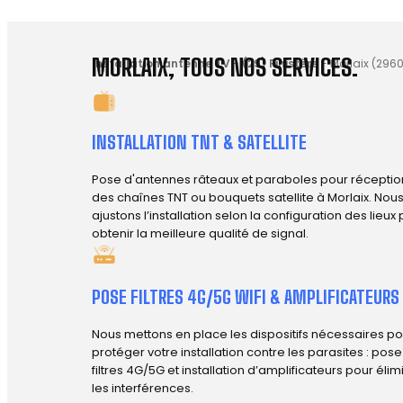
MORLAIX, TOUS NOS SERVICES.
Installation antenne TV
-
(29) Finistère
-
Morlaix (296
INSTALLATION TNT & SATELLITE
Pose d'antennes râteaux et paraboles pour réceptio
des chaînes TNT ou bouquets satellite à Morlaix. Nou
ajustons l’installation selon la configuration des lieux
obtenir la meilleure qualité de signal.
POSE FILTRES 4G/5G WIFI & AMPLIFICATEURS
Nous mettons en place les dispositifs nécessaires po
protéger votre installation contre les parasites : pos
filtres 4G/5G et installation d’amplificateurs pour élim
les interférences.