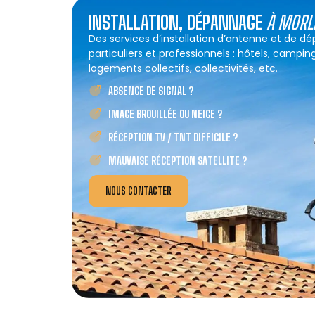
INSTALLATION, DÉPANNAGE
À MORL
Des services d’installation d’antenne et de d
particuliers et professionnels : hôtels, campin
logements collectifs, collectivités, etc.
ABSENCE DE SIGNAL ?
IMAGE BROUILLÉE OU NEIGE ?
RÉCEPTION TV / TNT DIFFICILE ?
MAUVAISE RÉCEPTION SATELLITE ?
NOUS CONTACTER