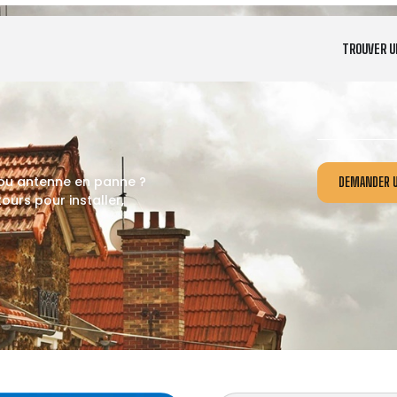
TROUVER U
 ou antenne en panne ?
DEMANDER U
ours pour installer,