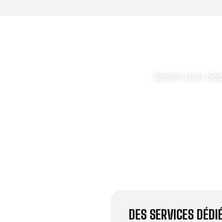
T PARABOLES
.
Besoin d’un dé
DES SERVICES DÉD