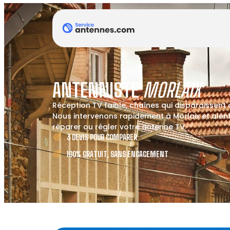
ANTENNISTE
MORLAIX
Réception TV faible, chaînes qui disparaissent
Nous intervenons rapidement à Morlaix et alent
réparer ou régler votre antenne TV.
3 DEVIS POUR COMPARER
100% GRATUIT, SANS ENGAGEMENT