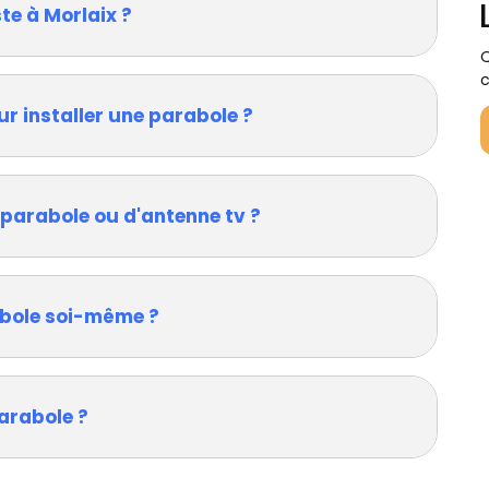
te à Morlaix ?
Q
c
ur installer une parabole ?
 parabole ou d'antenne tv ?
rabole soi-même ?
arabole ?