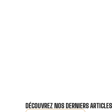
VOTRE I
Nos antennistes vous f
Recevez gra
DÉCOUVREZ NOS DERNIERS ARTICLES