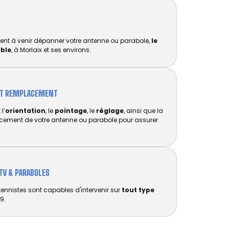
ent à venir dépanner votre antenne ou parabole,
le
ible
, à Morlaix et ses environs.
ET REMPLACEMENT​
l’
orientation
, le
pointage
, le
réglage
, ainsi que la
acement de votre antenne ou parabole pour assurer
TV & PARABOLES
tennistes sont capables d'intervenir sur
tout type
9.