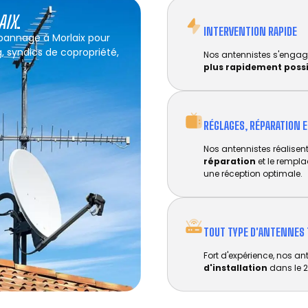
AIX
.
INTERVENTION RAPIDE
épannage à Morlaix pour
g, syndics de copropriété,
Nos antennistes s'engag
plus rapidement poss
RÉGLAGES, RÉPARATION 
Nos antennistes réalisent 
réparation
et le rempl
une réception optimale.
TOUT TYPE D'ANTENNES 
Fort d'expérience, nos an
d'installation
dans le 2