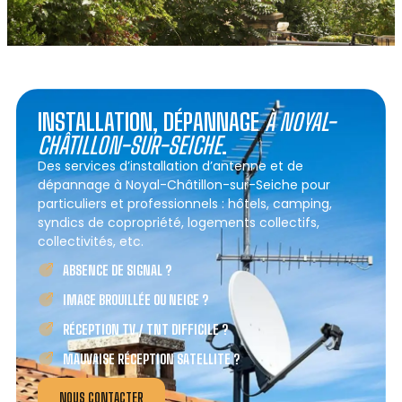
INSTALLATION, DÉPANNAGE
À NOYAL-
CHÂTILLON-SUR-SEICHE
.
Des services d’installation d’antenne et de
dépannage à Noyal-Châtillon-sur-Seiche pour
particuliers et professionnels : hôtels, camping,
syndics de copropriété, logements collectifs,
collectivités, etc.
ABSENCE DE SIGNAL ?
IMAGE BROUILLÉE OU NEIGE ?
RÉCEPTION TV / TNT DIFFICILE ?
MAUVAISE RÉCEPTION SATELLITE ?
NOUS CONTACTER