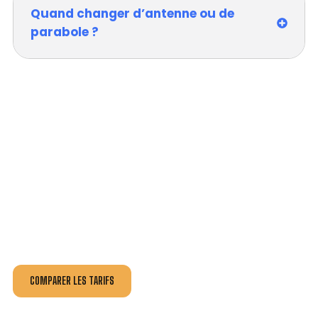
Quand changer d’antenne ou de
parabole ?
VOTRE INSTALLATION ET DÉPANNAGE AU
MEILLEUR PRIX À NOYAL-CHÂTILLON-SUR-
SEICHE.
Nos antennistes vous fournissent
un devis au tarif le
plus juste
, selon la nature de la panne ou de l’installation.
Recevez gratuitement
3 devis pour comparer
et
effectuez vos travaux aux meilleur prix.
COMPARER LES TARIFS