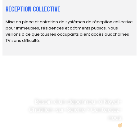
RÉCEPTION COLLECTIVE
Mise en place et entretien de systèmes de réception collective
pour immeubles, résidences et bâtiments publics. Nous
veillons à ce que tous les occupants aient accès aux chaînes
TV sans difficulté.
DÉPANNAGE RAPIDE
ANTENNE TV ET
PARABOLES
.
Besoin d’un dépanneur à Noyal-
Châtillon-sur-Seiche ? Contactez-
nous.
Demander un devis