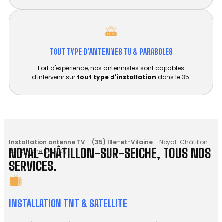
TOUT TYPE D'ANTENNES TV & PARABOLES
Fort d'expérience, nos antennistes sont capables
d'intervenir sur
tout type d'installation
dans le 35.
Installation antenne TV
-
(35) Ille-et-Vilaine
-
Noyal-Châtillon-
NOYAL-CHÂTILLON-SUR-SEICHE, TOUS NOS
sur-Seiche (35230)
SERVICES.
INSTALLATION TNT & SATELLITE