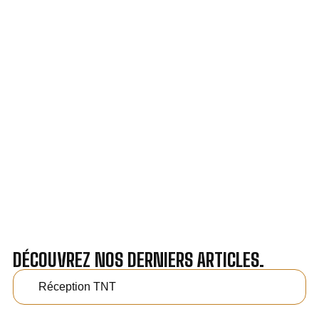
VOTRE INSTALLATION ET DÉPANNAGE AU
MEILLEUR PRIX À OISSEL.
Nos antennistes vous fournissent
un devis au tarif le
plus juste
, selon la nature de la panne ou de l’installation.
Recevez gratuitement
3 devis pour comparer
et
effectuez vos travaux aux meilleur prix.
DÉCOUVREZ NOS DERNIERS ARTICLES.
Réception TNT