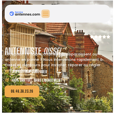
ANTENNISTE
OISSEL
Réception TV faible, chaînes qui disparaissent ou
antenne en panne ? Nous intervenons rapidement à
Oissel et alentours pour installer, réparer ou régler
votre antenne TV.
3 DEVIS POUR COMPARER
100% GRATUIT, SANS ENGAGEMENT
06.46.36.23.26