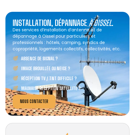
INSTALLATION, DÉPANNAGE
À OISSEL
.
Des services d’installation d’antenne et de
dépannage à Oissel pour particuliers et
professionnels : hôtels, camping, syndics de
copropriété, logements collectifs, collectivités, etc.
ABSENCE DE SIGNAL ?
IMAGE BROUILLÉE OU NEIGE ?
RÉCEPTION TV / TNT DIFFICILE ?
MAUVAISE RÉCEPTION SATELLITE ?
NOUS CONTACTER