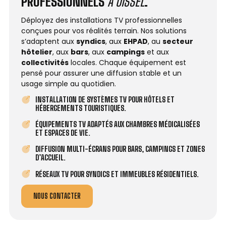
PROFESSIONNELS
À OISSEL
.
Déployez des installations TV professionnelles
conçues pour vos réalités terrain. Nos solutions
s’adaptent aux
syndics
, aux
EHPAD
, au
secteur
hôtelier
, aux
bars
, aux
campings
et aux
collectivités
locales. Chaque équipement est
pensé pour assurer une diffusion stable et un
usage simple au quotidien.
INSTALLATION DE SYSTÈMES TV POUR HÔTELS ET
HÉBERGEMENTS TOURISTIQUES.
ÉQUIPEMENTS TV ADAPTÉS AUX CHAMBRES MÉDICALISÉES
ET ESPACES DE VIE.
DIFFUSION MULTI-ÉCRANS POUR BARS, CAMPINGS ET ZONES
D’ACCUEIL.
RÉSEAUX TV POUR SYNDICS ET IMMEUBLES RÉSIDENTIELS.
NOUS CONTACTER