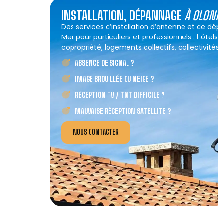
INSTALLATION, DÉPANNAGE
À OLON
Des services d’installation d’antenne et de 
Mer pour particuliers et professionnels : hôtel
copropriété, logements collectifs, collectivités
ABSENCE DE SIGNAL ?
IMAGE BROUILLÉE OU NEIGE ?
RÉCEPTION TV / TNT DIFFICILE ?
MAUVAISE RÉCEPTION SATELLITE ?
NOUS CONTACTER