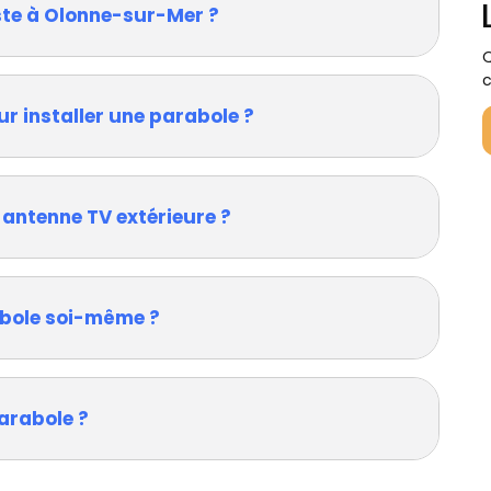
ste à Olonne-sur-Mer ?
Q
c
ur installer une parabole ?
 antenne TV extérieure ?
rabole soi-même ?
arabole ?