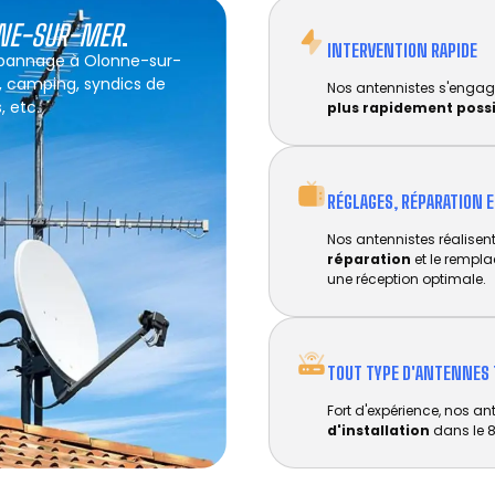
NE-SUR-MER
.
INTERVENTION RAPIDE
dépannage à Olonne-sur-
s, camping, syndics de
Nos antennistes s'engag
, etc.
plus rapidement poss
RÉGLAGES, RÉPARATION 
Nos antennistes réalisent 
réparation
et le rempl
une réception optimale.
TOUT TYPE D'ANTENNES 
Fort d'expérience, nos an
d'installation
dans le 8