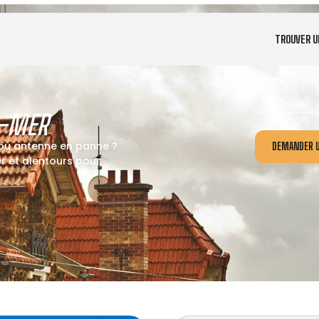
TROUVER U
-MER
 ou antenne en panne ?
DEMANDER U
 et alentours pour