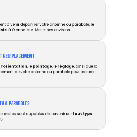
ent à venir dépanner votre antenne ou parabole,
le
ible
, à Olonne-sur-Mer et ses environs.
ET REMPLACEMENT​
l’
orientation
, le
pointage
, le
réglage
, ainsi que la
acement de votre antenne ou parabole pour assurer
TV & PARABOLES
tennistes sont capables d'intervenir sur
tout type
5.