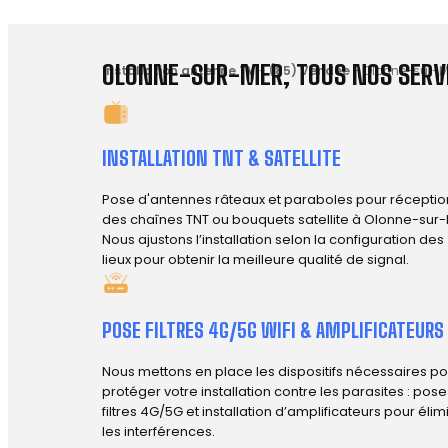
OLONNE-SUR-MER, TOUS NOS SERVI
Installation antenne TV
-
(85) Vendée
-
Olonne-sur-M
INSTALLATION TNT & SATELLITE
Pose d'antennes râteaux et paraboles pour réceptio
des chaînes TNT ou bouquets satellite à Olonne-sur-
Nous ajustons l’installation selon la configuration des
lieux pour obtenir la meilleure qualité de signal.
POSE FILTRES 4G/5G WIFI & AMPLIFICATEURS
Nous mettons en place les dispositifs nécessaires po
protéger votre installation contre les parasites : pos
filtres 4G/5G et installation d’amplificateurs pour élim
les interférences.