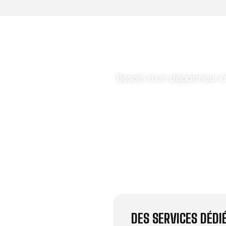
T PARABOLES
.
Besoin d’un dépanneur 
DES SERVICES DÉD