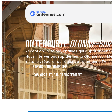
ANTENNISTE
OLONNE-SUR
Réception TV faible, chaînes qui disparaissent
Nous intervenons rapidement à Olonne-sur-Mer
installer, réparer ou régler votre antenne TV.
3 DEVIS POUR COMPARER
100% GRATUIT, SANS ENGAGEMENT