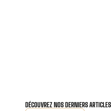
VOTRE INSTA
Nos antennistes vous f
Recevez gra
DÉCOUVREZ NOS DERNIERS ARTICLES