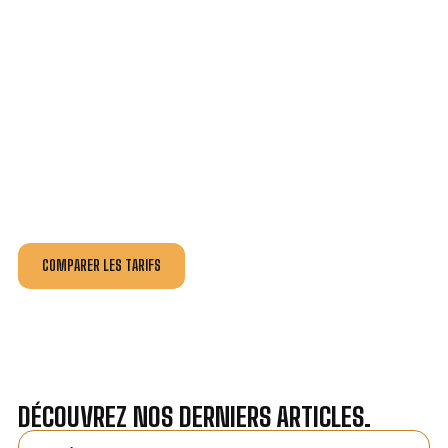
VOTRE INSTALLATION ET DÉPANNAGE AU
MEILLEUR PRIX À PAREMPUYRE.
Nos antennistes vous fournissent
un devis au tarif le
plus juste
, selon la nature de la panne ou de l’installation.
Recevez gratuitement
3 devis pour comparer
et
effectuez vos travaux aux meilleur prix.
COMPARER LES TARIFS
DÉCOUVREZ NOS DERNIERS ARTICLES.