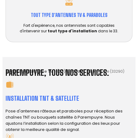
TOUT TYPE D'ANTENNES TV & PARABOLES
Fort d'expérience, nos antennistes sont capables
d'intervenir sur
tout type d'installation
dans le 33.
PAREMPUYRE, TOUS NOS SERVICES.
Installation antenne TV
-
(33) Gironde
-
Parempuyre (33290)
INSTALLATION TNT & SATELLITE
Pose d'antennes râteaux et paraboles pour réception des
chaînes TNT ou bouquets satellite à Parempuyre. Nous
ajustons l’installation selon la configuration des lieux pour
obtenir la meilleure qualité de signal.