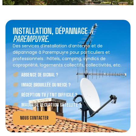
INSTALLATION, DÉPANNAGE
À
PAREMPUYRE
.
Des services d’installation d’antenne et de
dépannage à Parempuyre pour particuliers et
professionnels : hôtels, camping, syndics de
copropriété, logements collectifs, collectivités, etc.
ABSENCE DE SIGNAL ?
IMAGE BROUILLÉE OU NEIGE ?
RÉCEPTION TV / TNT DIFFICILE ?
MAUVAISE RÉCEPTION SATELLITE ?
NOUS CONTACTER