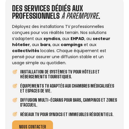
DES SERVICES DÉDIÉS AUX
PROFESSIONNELS
À PAREMPUYRE
.
Déployez des installations TV professionnelles
conçues pour vos réalités terrain. Nos solutions
s’adaptent aux
syndics
, aux
EHPAD
, au
secteur
hôtelier
, aux
bars
, aux
campings
et aux
collectivités
locales. Chaque équipement est
pensé pour assurer une diffusion stable et un
usage simple au quotidien.
INSTALLATION DE SYSTÈMES TV POUR HÔTELS ET
HÉBERGEMENTS TOURISTIQUES.
ÉQUIPEMENTS TV ADAPTÉS AUX CHAMBRES MÉDICALISÉES
ET ESPACES DE VIE.
DIFFUSION MULTI-ÉCRANS POUR BARS, CAMPINGS ET ZONES
D’ACCUEIL.
RÉSEAUX TV POUR SYNDICS ET IMMEUBLES RÉSIDENTIELS.
NOUS CONTACTER