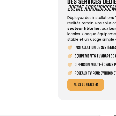
DES SERVICES DÉD
20EME ARRONDISSEM
Déployez des installations
réalités terrain. Nos solut
secteur hôtelier
, aux
ba
locales. Chaque équipemen
stable et un usage simple 
INSTALLATION DE SYSTÈMES
ÉQUIPEMENTS TV ADAPTÉS A
DIFFUSION MULTI-ÉCRANS P
RÉSEAUX TV POUR SYNDICS 
NOUS CONTACTER