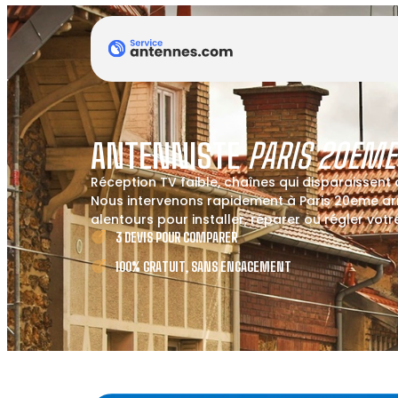
ANTENNISTE
PARIS 20EM
Réception TV faible, chaînes qui disparaissent
Nous intervenons rapidement à Paris 20eme a
alentours pour installer, réparer ou régler vot
3 DEVIS POUR COMPARER
100% GRATUIT, SANS ENGAGEMENT