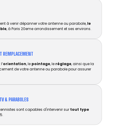
ent à venir dépanner votre antenne ou parabole,
le
ible
, à Paris 20eme arrondissement et ses environs.
ET REMPLACEMENT​
l’
orientation
, le
pointage
, le
réglage
, ainsi que la
acement de votre antenne ou parabole pour assurer
TV & PARABOLES
tennistes sont capables d'intervenir sur
tout type
5.