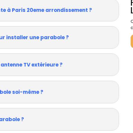
ste à Paris 20eme arrondissement ?
Q
c
ur installer une parabole ?
 antenne TV extérieure ?
rabole soi-même ?
arabole ?