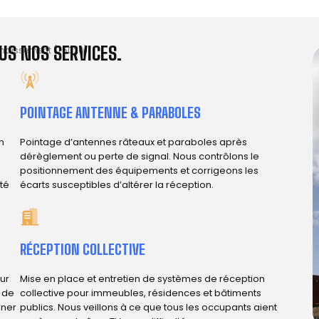
US NOS SERVICES.
ondissement (75020)
POINTAGE ANTENNE & PARABOLES
n
Pointage d’antennes râteaux et paraboles après
dérèglement ou perte de signal. Nous contrôlons le
positionnement des équipements et corrigeons les
ité
écarts susceptibles d’altérer la réception.
RÉCEPTION COLLECTIVE
ur
Mise en place et entretien de systèmes de réception
e de
collective pour immeubles, résidences et bâtiments
iner
publics. Nous veillons à ce que tous les occupants aient