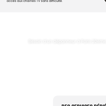
accès aux chaînes TV sans difficulté.
T PARABOLES
.
Besoin d’un dépanneur à Paris 20em