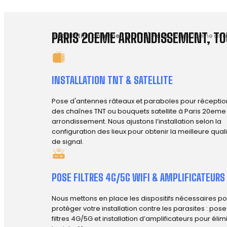
PARIS 20EME ARRONDISSEMENT, TO
Installation antenne TV
-
(75) Paris
-
Paris 20eme arr
INSTALLATION TNT & SATELLITE
Pose d'antennes râteaux et paraboles pour réceptio
des chaînes TNT ou bouquets satellite à Paris 20eme
arrondissement. Nous ajustons l’installation selon la
configuration des lieux pour obtenir la meilleure qual
de signal.
POSE FILTRES 4G/5G WIFI & AMPLIFICATEURS
Nous mettons en place les dispositifs nécessaires po
protéger votre installation contre les parasites : pos
filtres 4G/5G et installation d’amplificateurs pour élim