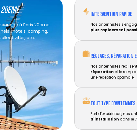
S 20EME
INTERVENTION RAPIDE
dépannage à Paris 20eme
Nos antennistes s'engag
plus rapidement poss
nels : hôtels, camping,
llectivités, etc.
RÉGLAGES, RÉPARATION 
Nos antennistes réalisent 
réparation
et le rempl
une réception optimale.
TOUT TYPE D'ANTENNES 
Fort d'expérience, nos an
d'installation
dans le 7