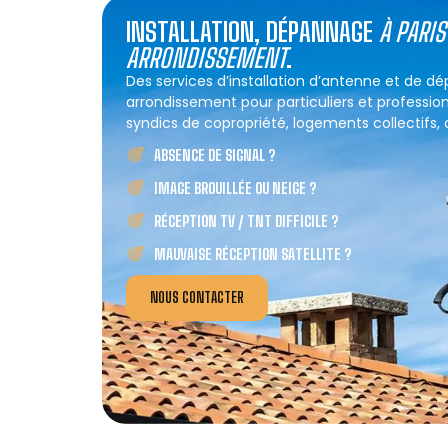
INSTALLATION, DÉPANNAGE
À PARI
ARRONDISSEMENT
.
Des services d’installation d’antenne et de 
arrondissement pour particuliers et profession
syndics de copropriété, logements collectifs, co
ABSENCE DE SIGNAL ?
IMAGE BROUILLÉE OU NEIGE ?
RÉCEPTION TV / TNT DIFFICILE ?
MAUVAISE RÉCEPTION SATELLITE ?
NOUS CONTACTER