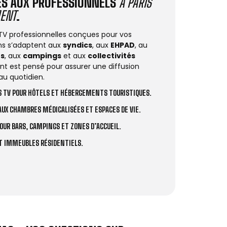
IÉS AUX PROFESSIONNELS
À PARIS
ENT
.
 TV professionnelles conçues pour vos
ions s’adaptent aux
syndics
, aux
EHPAD
, au
rs
, aux
campings
et aux
collectivités
t est pensé pour assurer une diffusion
au quotidien.
 TV POUR HÔTELS ET HÉBERGEMENTS TOURISTIQUES.
UX CHAMBRES MÉDICALISÉES ET ESPACES DE VIE.
OUR BARS, CAMPINGS ET ZONES D’ACCUEIL.
ET IMMEUBLES RÉSIDENTIELS.