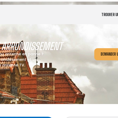
TROUVER U
E ARRONDISSEMENT
 ou antenne en panne ?
DEMANDER U
rrondissement et
re antenne TV.