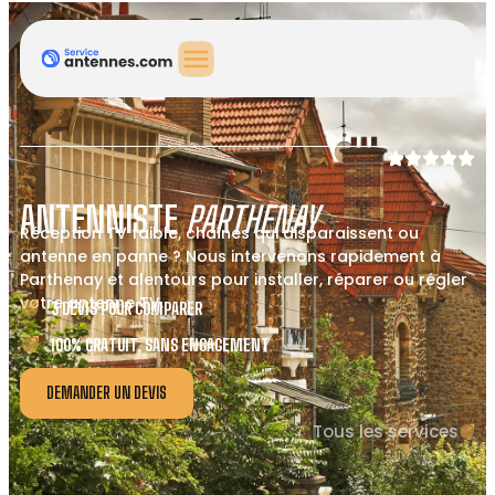
ANTENNISTE
PARTHENAY
Réception TV faible, chaînes qui disparaissent ou
antenne en panne ? Nous intervenons rapidement à
Parthenay et alentours pour installer, réparer ou régler
votre antenne TV.
3 DEVIS POUR COMPARER
100% GRATUIT, SANS ENGAGEMENT
DEMANDER UN DEVIS
Tous les services