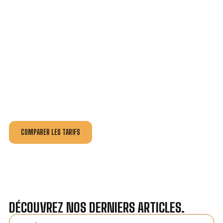
VOTRE INSTALLATION ET DÉPANNAGE AU
MEILLEUR PRIX À PARTHENAY.
Nos antennistes vous fournissent
un devis au tarif le
plus juste
, selon la nature de la panne ou de l’installation.
Recevez gratuitement
3 devis pour comparer
et
effectuez vos travaux aux meilleur prix.
COMPARER LES TARIFS
DÉCOUVREZ NOS DERNIERS ARTICLES.