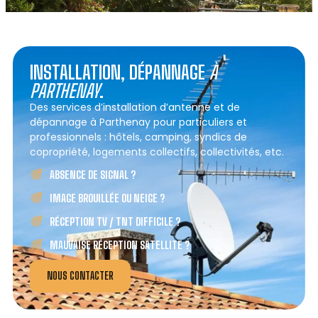
INSTALLATION, DÉPANNAGE
À
PARTHENAY
.
Des services d’installation d’antenne et de
dépannage à Parthenay pour particuliers et
professionnels : hôtels, camping, syndics de
copropriété, logements collectifs, collectivités, etc.
ABSENCE DE SIGNAL ?
IMAGE BROUILLÉE OU NEIGE ?
RÉCEPTION TV / TNT DIFFICILE ?
MAUVAISE RÉCEPTION SATELLITE ?
NOUS CONTACTER