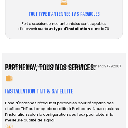
TOUT TYPE D'ANTENNES TV & PARABOLES
Fort d'expérience, nos antennistes sont capables
d'intervenir sur
tout type d'installation
dans le 79.
PARTHENAY, TOUS NOS SERVICES.
Installation antenne TV
-
(79) Deux-Sèvres
-
Parthenay (79200)
INSTALLATION TNT & SATELLITE
Pose d'antennes râteaux et paraboles pour réception des
chaînes TNT ou bouquets satellite à Parthenay. Nous ajustons
l’installation selon la configuration des lieux pour obtenir la
meilleure qualité de signal.