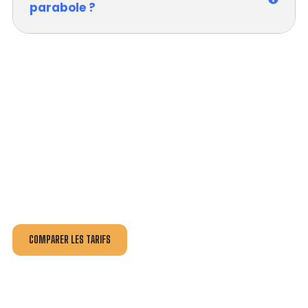
parabole ?
VOTRE INSTALLATION ET DÉPANNAGE AU
MEILLEUR PRIX À PERNES-LES-FONTAINES.
Nos antennistes vous fournissent
un devis au tarif le
plus juste
, selon la nature de la panne ou de l’installation.
Recevez gratuitement
3 devis pour comparer
et
effectuez vos travaux aux meilleur prix.
COMPARER LES TARIFS