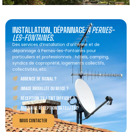
INSTALLATION, DÉPANNAGE
À PERNES-
LES-FONTAINES
.
Des services d’installation d’antenne et de
dépannage à Pernes-les-Fontaines pour
particuliers et professionnels : hôtels, camping,
syndics de copropriété, logements collectifs,
collectivités, etc.
ABSENCE DE SIGNAL ?
IMAGE BROUILLÉE OU NEIGE ?
RÉCEPTION TV / TNT DIFFICILE ?
MAUVAISE RÉCEPTION SATELLITE ?
NOUS CONTACTER