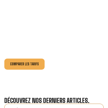
VOTRE INSTALLATION ET DÉPANNAGE AU
MEILLEUR PRIX AU POINÇONNET.
Nos antennistes vous fournissent
un devis au tarif le
plus juste
, selon la nature de la panne ou de l’installation.
Recevez gratuitement
3 devis pour comparer
et
effectuez vos travaux aux meilleur prix.
COMPARER LES TARIFS
DÉCOUVREZ NOS DERNIERS ARTICLES.