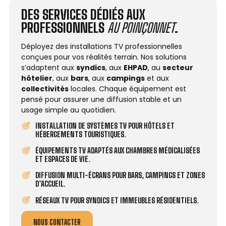
DES SERVICES DÉDIÉS AUX
PROFESSIONNELS
AU POINÇONNET
.
Déployez des installations TV professionnelles
conçues pour vos réalités terrain. Nos solutions
s’adaptent aux
syndics
, aux
EHPAD
, au
secteur
hôtelier
, aux
bars
, aux
campings
et aux
collectivités
locales. Chaque équipement est
pensé pour assurer une diffusion stable et un
usage simple au quotidien.
INSTALLATION DE SYSTÈMES TV POUR HÔTELS ET
HÉBERGEMENTS TOURISTIQUES.
ÉQUIPEMENTS TV ADAPTÉS AUX CHAMBRES MÉDICALISÉES
ET ESPACES DE VIE.
DIFFUSION MULTI-ÉCRANS POUR BARS, CAMPINGS ET ZONES
D’ACCUEIL.
RÉSEAUX TV POUR SYNDICS ET IMMEUBLES RÉSIDENTIELS.
NOUS CONTACTER