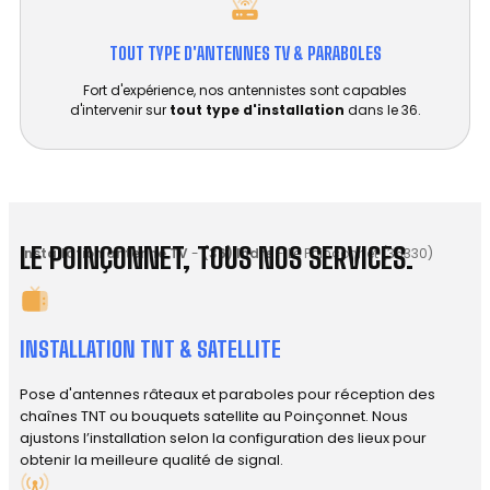
TOUT TYPE D'ANTENNES TV & PARABOLES
Fort d'expérience, nos antennistes sont capables
d'intervenir sur
tout type d'installation
dans le 36.
LE POINÇONNET, TOUS NOS SERVICES.
Installation antenne TV
-
(36) Indre
-
Le Poinçonnet (36330)
INSTALLATION TNT & SATELLITE
Pose d'antennes râteaux et paraboles pour réception des
chaînes TNT ou bouquets satellite au Poinçonnet. Nous
ajustons l’installation selon la configuration des lieux pour
obtenir la meilleure qualité de signal.