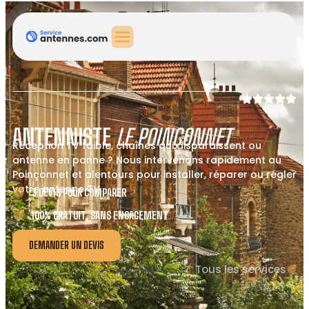
ANTENNISTE
LE POINÇONNET
Réception TV faible, chaînes qui disparaissent ou
antenne en panne ? Nous intervenons rapidement au
Poinçonnet et alentours pour installer, réparer ou régler
votre antenne TV.
3 DEVIS POUR COMPARER
100% GRATUIT, SANS ENGAGEMENT
DEMANDER UN DEVIS
Tous les services