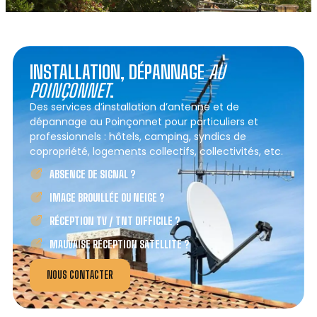
INSTALLATION, DÉPANNAGE
AU
POINÇONNET
.
Des services d’installation d’antenne et de
dépannage au Poinçonnet pour particuliers et
professionnels : hôtels, camping, syndics de
copropriété, logements collectifs, collectivités, etc.
ABSENCE DE SIGNAL ?
IMAGE BROUILLÉE OU NEIGE ?
RÉCEPTION TV / TNT DIFFICILE ?
MAUVAISE RÉCEPTION SATELLITE ?
NOUS CONTACTER