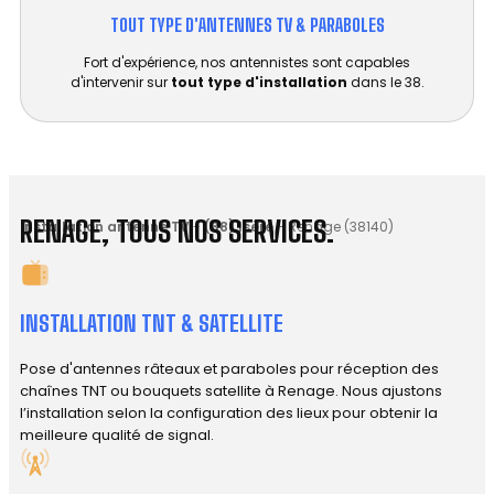
TOUT TYPE D'ANTENNES TV & PARABOLES
Fort d'expérience, nos antennistes sont capables
d'intervenir sur
tout type d'installation
dans le 38.
RENAGE, TOUS NOS SERVICES.
Installation antenne TV
-
(38) Isère
-
Renage (38140)
INSTALLATION TNT & SATELLITE
Pose d'antennes râteaux et paraboles pour réception des
chaînes TNT ou bouquets satellite à Renage. Nous ajustons
l’installation selon la configuration des lieux pour obtenir la
meilleure qualité de signal.