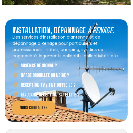
INSTALLATION, DÉPANNAGE
À RENAGE
.
Des services d’installation d’antenne et de
dépannage à Renage pour particuliers et
professionnels : hôtels, camping, syndics de
copropriété, logements collectifs, collectivités, etc.
ABSENCE DE SIGNAL ?
IMAGE BROUILLÉE OU NEIGE ?
RÉCEPTION TV / TNT DIFFICILE ?
MAUVAISE RÉCEPTION SATELLITE ?
NOUS CONTACTER