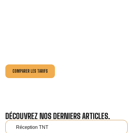
VOTRE INSTALLATION ET DÉPANNAGE AU
MEILLEUR PRIX À RENAGE.
Nos antennistes vous fournissent
un devis au tarif le
plus juste
, selon la nature de la panne ou de l’installation.
Recevez gratuitement
3 devis pour comparer
et
effectuez vos travaux aux meilleur prix.
COMPARER LES TARIFS
DÉCOUVREZ NOS DERNIERS ARTICLES.
Réception TNT