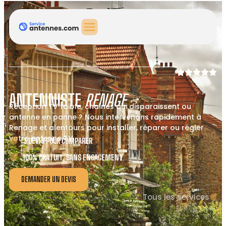
ANTENNISTE
RENAGE
Réception TV faible, chaînes qui disparaissent ou
antenne en panne ? Nous intervenons rapidement à
Renage et alentours pour installer, réparer ou régler
votre antenne TV.
3 DEVIS POUR COMPARER
100% GRATUIT, SANS ENGAGEMENT
DEMANDER UN DEVIS
Tous les services