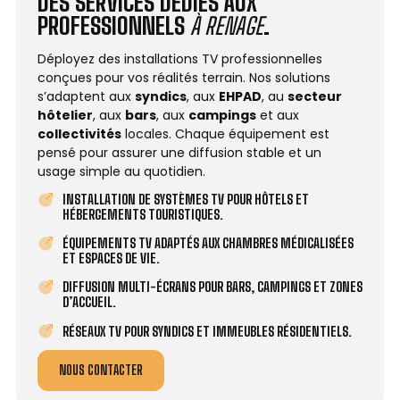
DES SERVICES DÉDIÉS AUX
PROFESSIONNELS
À RENAGE
.
Déployez des installations TV professionnelles
conçues pour vos réalités terrain. Nos solutions
s’adaptent aux
syndics
, aux
EHPAD
, au
secteur
hôtelier
, aux
bars
, aux
campings
et aux
collectivités
locales. Chaque équipement est
pensé pour assurer une diffusion stable et un
usage simple au quotidien.
INSTALLATION DE SYSTÈMES TV POUR HÔTELS ET
HÉBERGEMENTS TOURISTIQUES.
ÉQUIPEMENTS TV ADAPTÉS AUX CHAMBRES MÉDICALISÉES
ET ESPACES DE VIE.
DIFFUSION MULTI-ÉCRANS POUR BARS, CAMPINGS ET ZONES
D’ACCUEIL.
RÉSEAUX TV POUR SYNDICS ET IMMEUBLES RÉSIDENTIELS.
NOUS CONTACTER