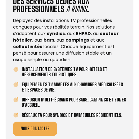
DES SERVICES DÉDIÉS AUX
PROFESSIONNELS
À RIANS
.
Déployez des installations TV professionnelles
conçues pour vos réalités terrain. Nos solutions
s’adaptent aux
syndics
, aux
EHPAD
, au
secteur
hôtelier
, aux
bars
, aux
campings
et aux
collectivités
locales. Chaque équipement est
pensé pour assurer une diffusion stable et un
usage simple au quotidien.
INSTALLATION DE SYSTÈMES TV POUR HÔTELS ET
HÉBERGEMENTS TOURISTIQUES.
ÉQUIPEMENTS TV ADAPTÉS AUX CHAMBRES MÉDICALISÉES
ET ESPACES DE VIE.
DIFFUSION MULTI-ÉCRANS POUR BARS, CAMPINGS ET ZONES
D’ACCUEIL.
RÉSEAUX TV POUR SYNDICS ET IMMEUBLES RÉSIDENTIELS.
NOUS CONTACTER