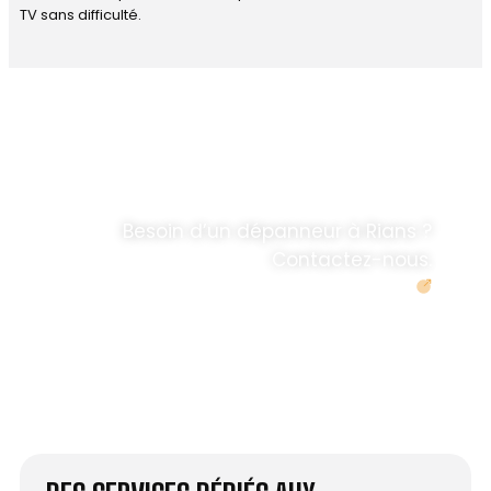
TV sans difficulté.
DÉPANNAGE RAPIDE
ANTENNE TV ET
PARABOLES
.
Besoin d’un dépanneur à Rians ?
Contactez-nous.
Demander un devis