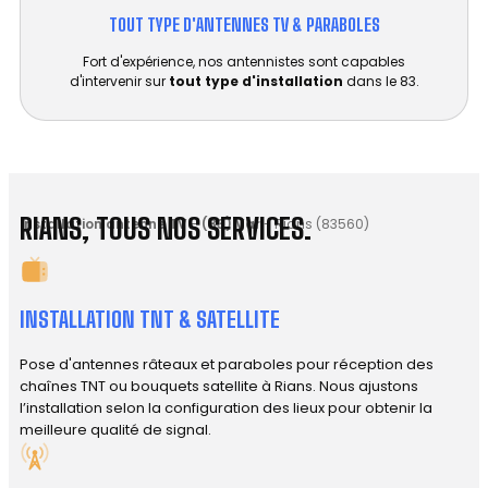
TOUT TYPE D'ANTENNES TV & PARABOLES
Fort d'expérience, nos antennistes sont capables
d'intervenir sur
tout type d'installation
dans le 83.
RIANS, TOUS NOS SERVICES.
Installation antenne TV
-
(83) Var
-
Rians (83560)
INSTALLATION TNT & SATELLITE
Pose d'antennes râteaux et paraboles pour réception des
chaînes TNT ou bouquets satellite à Rians. Nous ajustons
l’installation selon la configuration des lieux pour obtenir la
meilleure qualité de signal.