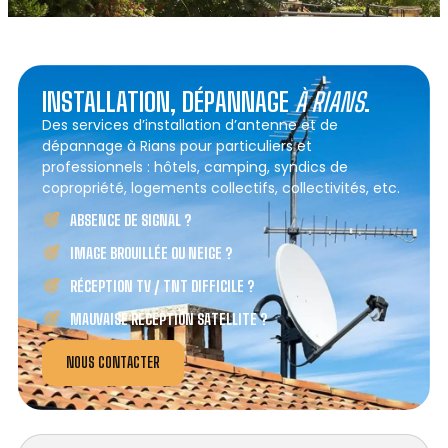
INSTALLATION, DÉPANNAGE
À RIANS
.
Des services d’installation d’antenne et de
dépannage à Rians pour particuliers et
professionnels : hôtels, camping, syndics de
copropriété, logements collectifs, collectivités, etc.
ABSENCE DE SIGNAL ?
IMAGE BROUILLÉE OU NEIGE ?
RÉCEPTION TV / TNT DIFFICILE ?
MAUVAISE RÉCEPTION SATELLITE ?
NOUS CONTACTER