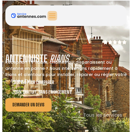
ANTENNISTE
RIANS
Réception TV faible, chaînes qui disparaissent ou
antenne en panne ? Nous intervenons rapidement à
Rians et alentours pour installer, réparer ou régler votre
antenne TV.
3 DEVIS POUR COMPARER
100% GRATUIT, SANS ENGAGEMENT
DEMANDER UN DEVIS
Tous les services