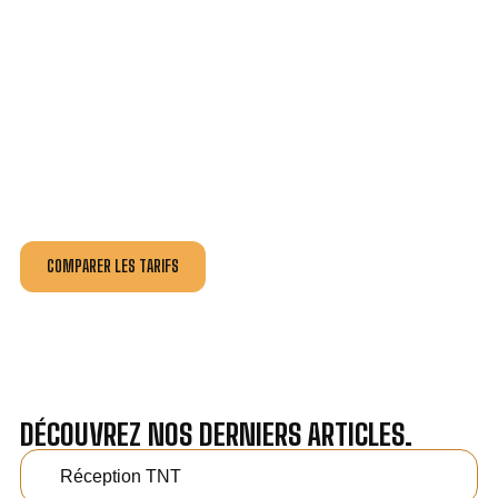
VOTRE INSTALLATION ET DÉPANNAGE AU
MEILLEUR PRIX À RIANS.
Nos antennistes vous fournissent
un devis au tarif le
plus juste
, selon la nature de la panne ou de l’installation.
Recevez gratuitement
3 devis pour comparer
et
effectuez vos travaux aux meilleur prix.
COMPARER LES TARIFS
DÉCOUVREZ NOS DERNIERS ARTICLES.
Réception TNT