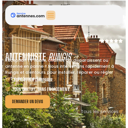
ANTENNISTE
RUNGIS
Réception TV faible, chaînes qui disparaissent ou
antenne en panne ? Nous intervenons rapidement à
Rungis et alentours pour installer, réparer ou régler
votre antenne TV.
3 DEVIS POUR COMPARER
100% GRATUIT, SANS ENGAGEMENT
DEMANDER UN DEVIS
Tous les services