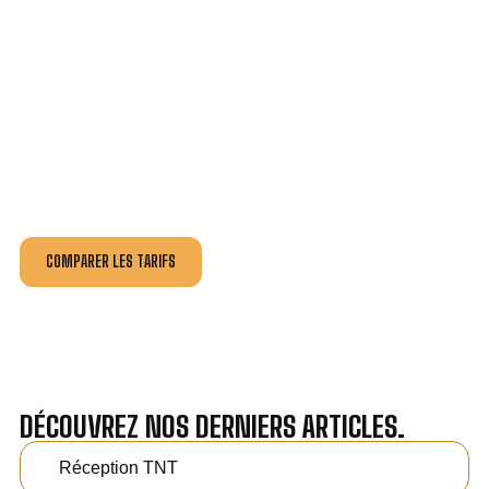
VOTRE INSTALLATION ET DÉPANNAGE AU
MEILLEUR PRIX À RUNGIS.
Nos antennistes vous fournissent
un devis au tarif le
plus juste
, selon la nature de la panne ou de l’installation.
Recevez gratuitement
3 devis pour comparer
et
effectuez vos travaux aux meilleur prix.
COMPARER LES TARIFS
DÉCOUVREZ NOS DERNIERS ARTICLES.
Réception TNT