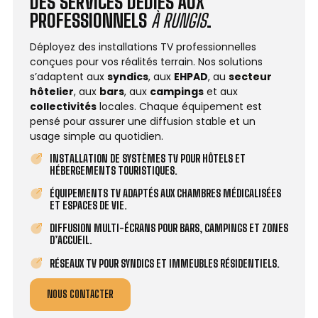
DES SERVICES DÉDIÉS AUX
PROFESSIONNELS
À RUNGIS
.
Déployez des installations TV professionnelles
conçues pour vos réalités terrain. Nos solutions
s’adaptent aux
syndics
, aux
EHPAD
, au
secteur
hôtelier
, aux
bars
, aux
campings
et aux
collectivités
locales. Chaque équipement est
pensé pour assurer une diffusion stable et un
usage simple au quotidien.
INSTALLATION DE SYSTÈMES TV POUR HÔTELS ET
HÉBERGEMENTS TOURISTIQUES.
ÉQUIPEMENTS TV ADAPTÉS AUX CHAMBRES MÉDICALISÉES
ET ESPACES DE VIE.
DIFFUSION MULTI-ÉCRANS POUR BARS, CAMPINGS ET ZONES
D’ACCUEIL.
RÉSEAUX TV POUR SYNDICS ET IMMEUBLES RÉSIDENTIELS.
NOUS CONTACTER