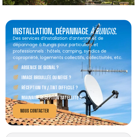
INSTALLATION, DÉPANNAGE
À RUNGIS
.
Des services d’installation d’antenne et de
dépannage à Rungis pour particuliers et
professionnels : hôtels, camping, syndics de
copropriété, logements collectifs, collectivités, etc.
ABSENCE DE SIGNAL ?
IMAGE BROUILLÉE OU NEIGE ?
RÉCEPTION TV / TNT DIFFICILE ?
MAUVAISE RÉCEPTION SATELLITE ?
NOUS CONTACTER