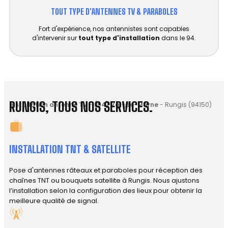
TOUT TYPE D'ANTENNES TV & PARABOLES
Fort d'expérience, nos antennistes sont capables
d'intervenir sur
tout type d'installation
dans le 94.
RUNGIS, TOUS NOS SERVICES.
Installation antenne TV
-
(94) Val-de-Marne
-
Rungis (94150)
INSTALLATION TNT & SATELLITE
Pose d'antennes râteaux et paraboles pour réception des
chaînes TNT ou bouquets satellite à Rungis. Nous ajustons
l’installation selon la configuration des lieux pour obtenir la
meilleure qualité de signal.