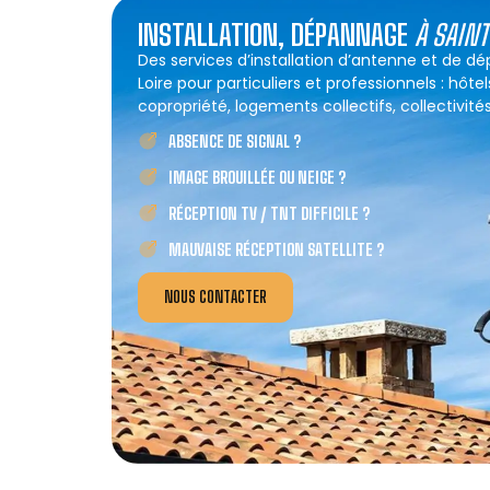
INSTALLATION, DÉPANNAGE
À SAIN
Des services d’installation d’antenne et de 
Loire pour particuliers et professionnels : hôt
copropriété, logements collectifs, collectivités
ABSENCE DE SIGNAL ?
IMAGE BROUILLÉE OU NEIGE ?
RÉCEPTION TV / TNT DIFFICILE ?
MAUVAISE RÉCEPTION SATELLITE ?
NOUS CONTACTER