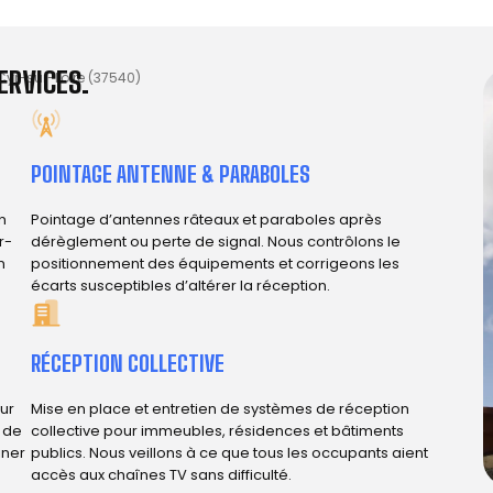
ERVICES.
Cyr-sur-Loire (37540)
POINTAGE ANTENNE & PARABOLES
n
Pointage d’antennes râteaux et paraboles après
r-
dérèglement ou perte de signal. Nous contrôlons le
n
positionnement des équipements et corrigeons les
écarts susceptibles d’altérer la réception.
RÉCEPTION COLLECTIVE
ur
Mise en place et entretien de systèmes de réception
e de
collective pour immeubles, résidences et bâtiments
iner
publics. Nous veillons à ce que tous les occupants aient
accès aux chaînes TV sans difficulté.