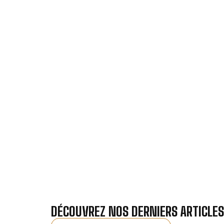
VOTRE INSTALL
Nos antennistes vous f
Recevez gra
DÉCOUVREZ NOS DERNIERS ARTICLES