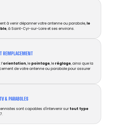
ent à venir dépanner votre antenne ou parabole,
le
ible
, à Saint-Cyr-sur-Loire et ses environs.
ET REMPLACEMENT​
l’
orientation
, le
pointage
, le
réglage
, ainsi que la
acement de votre antenne ou parabole pour assurer
TV & PARABOLES
tennistes sont capables d'intervenir sur
tout type
7.