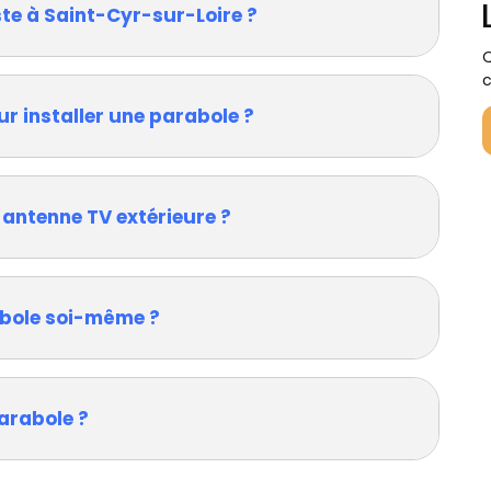
ste à Saint-Cyr-sur-Loire ?
Q
c
ur installer une parabole ?
 antenne TV extérieure ?
rabole soi-même ?
arabole ?