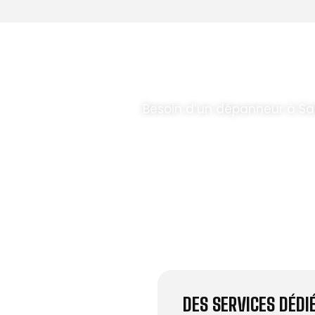
T PARABOLES
.
Besoin d’un dépanneur à Sa
DES SERVICES DÉD