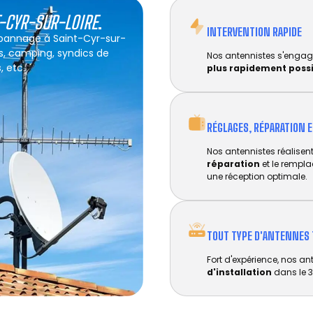
T-CYR-SUR-LOIRE
.
INTERVENTION RAPIDE
dépannage à Saint-Cyr-sur-
els, camping, syndics de
Nos antennistes s'engag
, etc.
plus rapidement poss
RÉGLAGES, RÉPARATION 
Nos antennistes réalisent 
réparation
et le rempl
une réception optimale.
TOUT TYPE D'ANTENNES 
Fort d'expérience, nos an
d'installation
dans le 3