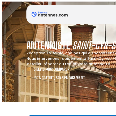
ANTENNISTE
SAINT-CYR-S
Réception TV faible, chaînes qui disparaissent
Nous intervenons rapidement à Saint-Cyr-sur-L
installer, réparer ou régler votre antenne TV.
3 DEVIS POUR COMPARER
100% GRATUIT, SANS ENGAGEMENT