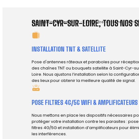
SAINT-CYR-SUR-LOIRE, TOUS NOS S
Installation antenne TV
-
(37) Indre-et-Loire
-
Saint-
INSTALLATION TNT & SATELLITE
Pose d'antennes râteaux et paraboles pour réceptio
des chaînes TNT ou bouquets satellite à Saint-Cyr-su
Loire. Nous ajustons l’installation selon la configuratio
des lieux pour obtenir la meilleure qualité de signal.
POSE FILTRES 4G/5G WIFI & AMPLIFICATEURS
Nous mettons en place les dispositifs nécessaires po
protéger votre installation contre les parasites : pos
filtres 4G/5G et installation d’amplificateurs pour élim
les interférences.