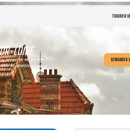
TROUVER U
UR-LOIRE
 ou antenne en panne ?
DEMANDER U
oire et alentours pour