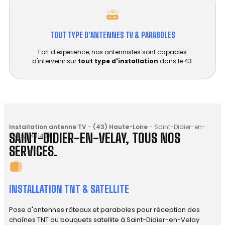
TOUT TYPE D'ANTENNES TV & PARABOLES
Fort d'expérience, nos antennistes sont capables
d'intervenir sur
tout type d'installation
dans le 43.
Installation antenne TV
-
(43) Haute-Loire
-
Saint-Didier-en-
SAINT-DIDIER-EN-VELAY, TOUS NOS
Velay (43140)
SERVICES.
INSTALLATION TNT & SATELLITE
Pose d'antennes râteaux et paraboles pour réception des
chaînes TNT ou bouquets satellite à Saint-Didier-en-Velay.