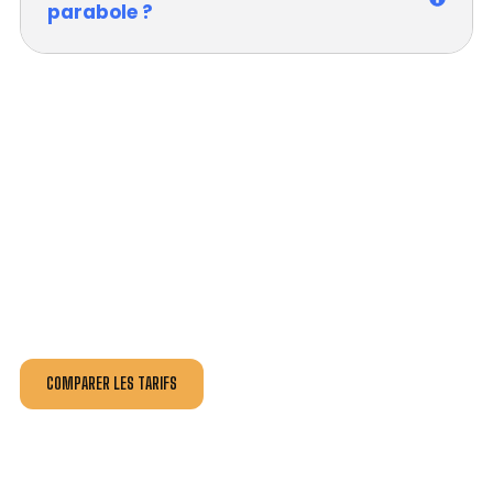
parabole ?
VOTRE INSTALLATION ET DÉPANNAGE AU
MEILLEUR PRIX À SAINT-DIDIER-EN-VELAY.
Nos antennistes vous fournissent
un devis au tarif le
plus juste
, selon la nature de la panne ou de l’installation.
Recevez gratuitement
3 devis pour comparer
et
effectuez vos travaux aux meilleur prix.
COMPARER LES TARIFS