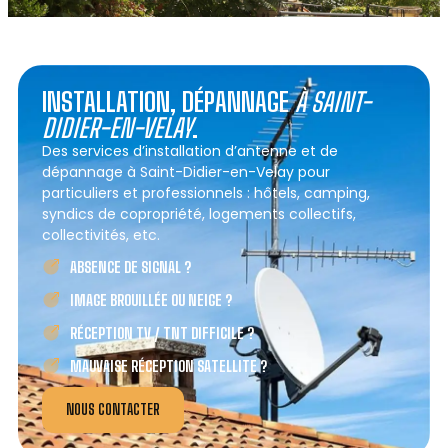
INSTALLATION, DÉPANNAGE
À SAINT-
DIDIER-EN-VELAY
.
Des services d’installation d’antenne et de
dépannage à Saint-Didier-en-Velay pour
particuliers et professionnels : hôtels, camping,
syndics de copropriété, logements collectifs,
collectivités, etc.
ABSENCE DE SIGNAL ?
IMAGE BROUILLÉE OU NEIGE ?
RÉCEPTION TV / TNT DIFFICILE ?
MAUVAISE RÉCEPTION SATELLITE ?
NOUS CONTACTER