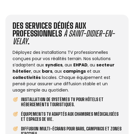
DES SERVICES DÉDIÉS AUX
PROFESSIONNELS
À SAINT-DIDIER-EN-
VELAY
.
Déployez des installations TV professionnelles
conçues pour vos réalités terrain. Nos solutions
s’adaptent aux
syndics
, aux
EHPAD
, au
secteur
hôtelier
, aux
bars
, aux
campings
et aux
collectivités
locales. Chaque équipement est
pensé pour assurer une diffusion stable et un
usage simple au quotidien.
INSTALLATION DE SYSTÈMES TV POUR HÔTELS ET
HÉBERGEMENTS TOURISTIQUES.
ÉQUIPEMENTS TV ADAPTÉS AUX CHAMBRES MÉDICALISÉES
ET ESPACES DE VIE.
DIFFUSION MULTI-ÉCRANS POUR BARS, CAMPINGS ET ZONES
D’ACCUEIL.